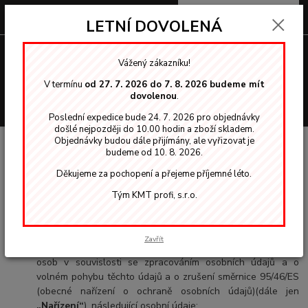
0
ks
za
0,00 Kč
LETNÍ DOVOLENÁ
Menu
Vážený zákazníku!
V termínu
od 27. 7. 2026 do 7. 8. 2026 budeme mít
dovolenou
.
Hledat
Poslední expedice bude 24. 7. 2026 pro objednávky
došlé nejpozději do 10.00 hodin a zboží skladem.
Objednávky budou dále přijímány, ale vyřizovat je
Úvod
O NÁS
GDPR
budeme od 10. 8. 2026.
GDPR
Děkujeme za pochopení a přejeme příjemné léto.
Tým KMT profi, s.r.o.
Společnost KMT profi, s.r.o., se sídlem Žižkova 98, 407 47
Varnsdorf, IČ 25487922 (dále jen
„prodávající“
nebo
„správce“
) zpracovává ve smyslu nařízení Evropského
Zavřít
parlamentu a Rady (EU) č. 2016/679 o ochraně fyzických
osob v souvislosti se zpracováním osobních údajů a o
volném pohybu těchto údajů a o zrušení směrnice 95/46/ES
(obecné nařízení o ochraně osobních údajů)(dále jen
„Nařízení“
), následující osobní údaje: