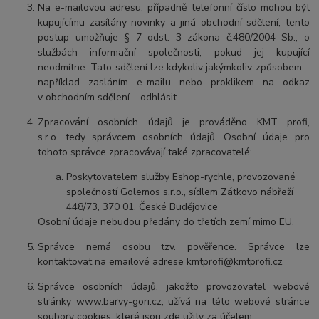
Na e-mailovou adresu, případně telefonní číslo mohou být
kupujícímu zasílány novinky a jiná obchodní sdělení, tento
postup umožňuje § 7 odst. 3 zákona č.480/2004 Sb., o
službách informační společnosti, pokud jej kupující
neodmítne. Tato sdělení lze kdykoliv jakýmkoliv způsobem –
například zasláním e-mailu nebo proklikem na odkaz
v obchodním sdělení – odhlásit.
Zpracování osobních údajů je prováděno KMT profi,
s.r.o. tedy správcem osobních údajů. Osobní údaje pro
tohoto správce zpracovávají také zpracovatelé:
Poskytovatelem služby Eshop-rychle, provozované
společností Golemos s.r.o., sídlem Zátkovo nábřeží
448/73, 370 01, České Budějovice
Osobní údaje nebudou předány do třetích zemí mimo EU.
Správce nemá osobu tzv. pověřence. Správce lze
kontaktovat na emailové adrese kmtprofi@kmtprofi.cz
Správce osobních údajů, jakožto provozovatel webové
stránky www.barvy-gori.cz, užívá na této webové stránce
soubory cookies, které jsou zde užity za účelem: