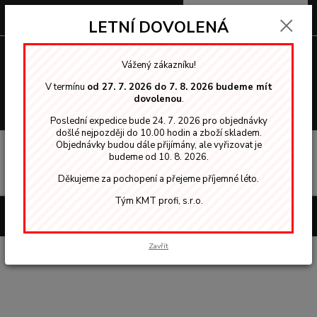
0
ks
za
0,00 Kč
LETNÍ DOVOLENÁ
Menu
Vážený zákazníku!
V termínu
od 27. 7. 2026 do 7. 8. 2026 budeme mít
dovolenou
.
Hledat
Poslední expedice bude 24. 7. 2026 pro objednávky
došlé nejpozději do 10.00 hodin a zboží skladem.
Objednávky budou dále přijímány, ale vyřizovat je
Úvod
O NÁS
budeme od 10. 8. 2026.
Děkujeme za pochopení a přejeme příjemné léto.
Tým KMT profi, s.r.o.
Vytvořeno na
Eshop-rychle.cz
Zavřít