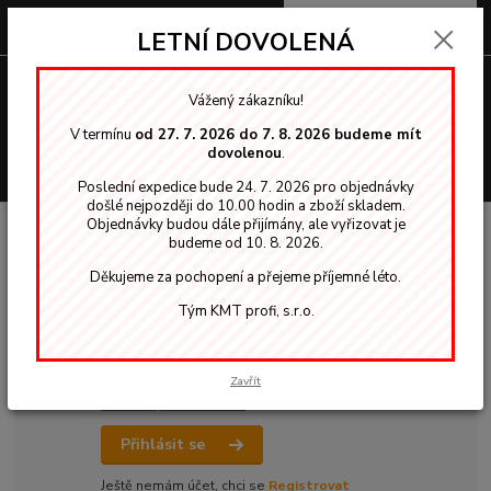
0
ks
za
0,00 Kč
LETNÍ DOVOLENÁ
Menu
Vážený zákazníku!
V termínu
od 27. 7. 2026 do 7. 8. 2026 budeme mít
dovolenou
.
Hledat
Poslední expedice bude 24. 7. 2026 pro objednávky
došlé nejpozději do 10.00 hodin a zboží skladem.
Přihlášení
Objednávky budou dále přijímány, ale vyřizovat je
budeme od 10. 8. 2026.
Děkujeme za pochopení a přejeme příjemné léto.
Tým KMT profi, s.r.o.
Email
*
Heslo
*
Zavřít
Zaslat zapomenuté heslo
Přihlásit se
Ještě nemám účet, chci se
Registrovat