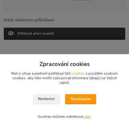
Další možnosti přihlášení
Přihlásit přes mojeID
Zpracování cookies
Vytvořeno na
Eshop-rychle.cz
Náš e-shop a partneři potřebují Váš
souhlas
s použitím souborů
cookies, aby Vám mohli zobrazovat informace týkající se Vašich
zájmů.
Souhlasím
Nastavení
Souhlas můžete odmítnout
zde
.