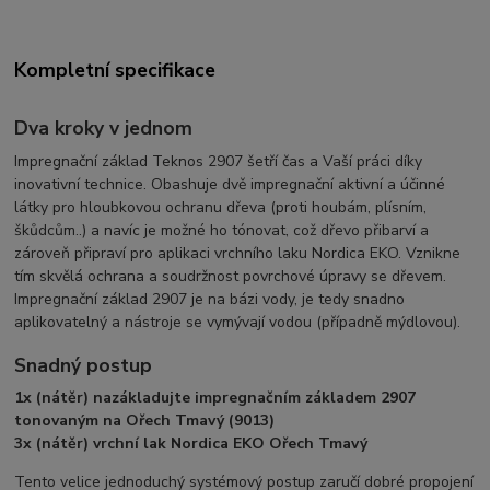
Kompletní specifikace
Dva kroky v jednom
Impregnační základ Teknos 2907 šetří čas a Vaší práci díky
inovativní technice. Obashuje dvě impregnační aktivní a účinné
látky pro hloubkovou ochranu dřeva (proti houbám, plísním,
škůdcům..) a navíc je možné ho tónovat, což dřevo přibarví a
zároveň připraví pro aplikaci vrchního laku Nordica EKO. Vznikne
tím skvělá ochrana a soudržnost povrchové úpravy se dřevem.
Impregnační základ 2907 je na bázi vody, je tedy snadno
aplikovatelný a nástroje se vymývají vodou (případně mýdlovou).
Snadný postup
1x (nátěr) nazákladujte impregnačním základem 2907
tonovaným na Ořech Tmavý (9013)
3x (nátěr) vrchní lak Nordica EKO Ořech Tmavý
Tento velice jednoduchý systémový postup zaručí dobré propojení