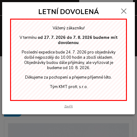
0
ks
za
0,00 Kč
LETNÍ DOVOLENÁ
Menu
Vážený zákazníku!
V termínu
od 27. 7. 2026 do 7. 8. 2026 budeme mít
dovolenou
.
Hledat
Poslední expedice bude 24. 7. 2026 pro objednávky
došlé nejpozději do 10.00 hodin a zboží skladem.
Objednávky budou dále přijímány, ale vyřizovat je
Úvod
Nordica EKO - lazury
základy 2907-02 (2v1)
Teknos základ
budeme od 10. 8. 2026.
2907 tónovaný Ořech Tmavý 9013 na dřevo 3,00 L
Děkujeme za pochopení a přejeme příjemné léto.
Teknos základ 2907 tónovaný
Tým KMT profi, s.r.o.
Ořech Tmavý 9013 na dřevo 3,00
L
Zavřít
Novinka