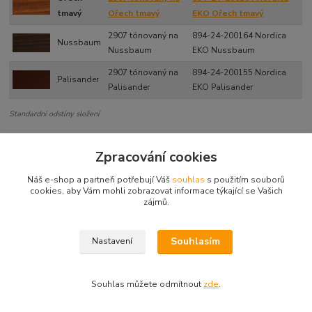
tmavý
Ořech tmavý
EKO Ořech tmavý
2907 tónovaný na
894-24-200164 Nordica
Nussbaum
Nussbaum
EKO Nussbaum
2907 tónovaný na
894-24-200155 Nordica
Palisander
Palisander
EKO Palisander
Standardní odstíny složení
Zpracování cookies
Zboží zařazeno v kategoriích
Náš e-shop a partneři potřebují Váš
souhlas
s použitím souborů
cookies, aby Vám mohli zobrazovat informace týkající se Vašich
Nordica EKO - lazury
zájmů.
základy 2907-02 (2v1)
Souhlasím
Nastavení
Souhlas můžete odmítnout
zde
.
Vytvořeno na
Eshop-rychle.cz