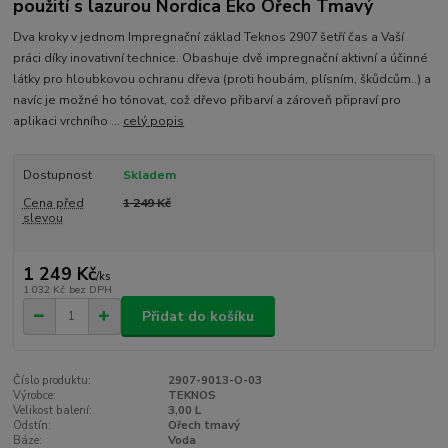
použití s lazurou Nordica Eko Ořech Tmavý
Dva kroky v jednom Impregnační základ Teknos 2907 šetří čas a Vaší
práci díky inovativní technice. Obashuje dvě impregnační aktivní a účinné
látky pro hloubkovou ochranu dřeva (proti houbám, plísním, škůdcům..) a
navíc je možné ho tónovat, což dřevo přibarví a zároveň připraví pro
aplikaci vrchního ...
celý popis
Dostupnost
Skladem
Cena před
1 249 Kč
slevou
1 249 Kč
/
ks
1 032 Kč
bez DPH
Přidat do košíku
Číslo produktu:
2907-9013-O-03
Výrobce:
TEKNOS
Velikost balení:
3,00 L
Odstín:
Ořech tmavý
Báze:
Voda