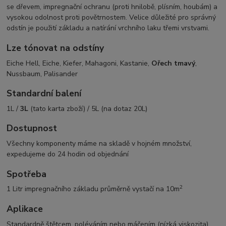
se dřevem, impregnační ochranu (proti hnilobě, plísním, houbám) a
vysokou odolnost proti povětrnostem. Velice důležité pro správný
odstín je použití základu a natírání vrchního laku třemi vrstvami.
Lze tónovat na odstíny
Eiche Hell, Eiche, Kiefer, Mahagoni, Kastanie,
Ořech tmavý
,
Nussbaum, Palisander
Standardní balení
1L /
3L
(tato karta zboží) / 5L (na dotaz 20L)
Dostupnost
Všechny komponenty máme na skladě v hojném množství,
expedujeme do 24 hodin od objednání
Spotřeba
2
1 Litr impregnačního základu průměrně vystačí na 10m
Aplikace
Standardně štětcem, poléváním nebo máčením (nízká viskozita)