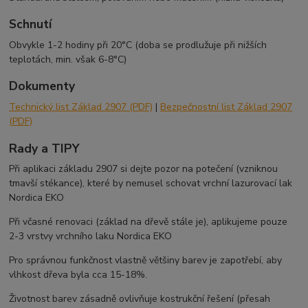
Schnutí
Obvykle 1-2 hodiny při 20°C (doba se prodlužuje při nižších
teplotách, min. však 6-8°C)
Dokumenty
Technický list Základ 2907 (PDF)
|
Bezpečnostní list Základ 2907
(PDF)
Rady a TIPY
Při aplikaci základu 2907 si dejte pozor na potečení (vzniknou
tmavší stékance), které by nemusel schovat vrchní lazurovací lak
Nordica EKO
Při včasné renovaci (základ na dřevě stále je), aplikujeme pouze
2-3 vrstvy vrchního laku Nordica EKO
Pro správnou funkčnost vlastně většiny barev je zapotřebí, aby
vlhkost dřeva byla cca 15-18%.
Životnost barev zásadně ovlivňuje kostrukční řešení (přesah