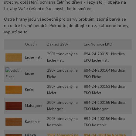
střechy, opláštění, ochrana čelního dřeva - řezy atd..), dbejte na
to, aby Vaše řešení mělo smysl i tímto směrem.
Ostré hrany jsou všeobecně pro barvy problém, žádná barva se
na ostré hraně neudrží. Pokud to jde dbejte na zakulacené hrany,
vyplatí se to!
Odstín
Základ 2907
Lak Nordica EKO
2907 tónovaný na
894-24-200151 Nordica
Eiche Hell
Eiche Hell
EKO Eiche Hell
2907 tónovaný na
894-24-200164 Nordica
Eiche
Eiche
EKO Eiche
2907 tónovaný na
894-24-200153 Nordica
Kiefer
Kiefer
EKO Kiefer
2907 tónovaný na
894-24-200155 Nordica
Mahagoni
Mahagoni
EKO Mahagoni
2907 tónovaný na
894-24-200156 Nordica
Kastanie
Kastanie
EKO Kastanie
Ořech
2907 tónovaný na
894-24-200164 Nordica