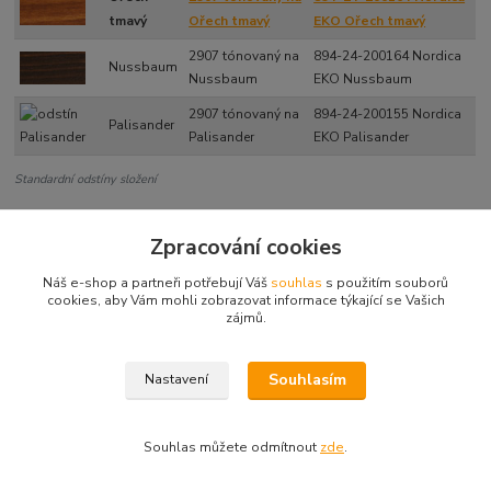
tmavý
Ořech tmavý
EKO Ořech tmavý
2907 tónovaný na
894-24-200164 Nordica
Nussbaum
Nussbaum
EKO Nussbaum
2907 tónovaný na
894-24-200155 Nordica
Palisander
Palisander
EKO Palisander
Standardní odstíny složení
Zpracování cookies
Zboží zařazeno v kategoriích
Náš e-shop a partneři potřebují Váš
souhlas
s použitím souborů
cookies, aby Vám mohli zobrazovat informace týkající se Vašich
Nordica EKO - lazury
zájmů.
základy 2907-02 (2v1)
Souhlasím
Nastavení
Souhlas můžete odmítnout
zde
.
Vytvořeno na
Eshop-rychle.cz