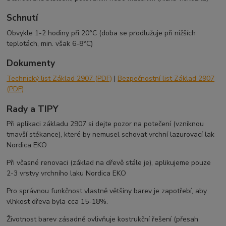
Schnutí
Obvykle 1-2 hodiny při 20°C (doba se prodlužuje při nižších
teplotách, min. však 6-8°C)
Dokumenty
Technický list Základ 2907 (PDF)
|
Bezpečnostní list Základ 2907
(PDF)
Rady a TIPY
Při aplikaci základu 2907 si dejte pozor na potečení (vzniknou
tmavší stékance), které by nemusel schovat vrchní lazurovací lak
Nordica EKO
Při včasné renovaci (základ na dřevě stále je), aplikujeme pouze
2-3 vrstvy vrchního laku Nordica EKO
Pro správnou funkčnost vlastně většiny barev je zapotřebí, aby
vlhkost dřeva byla cca 15-18%.
Životnost barev zásadně ovlivňuje kostrukční řešení (přesah