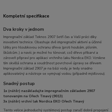
Kompletní specifikace
Dva kroky v jednom
Impregnační základ Teknos 2907 šetří čas a Vaší práci díky
inovativní technice. Obashuje dvě impregnační aktivní a účinné
látky pro hloubkovou ochranu dřeva (proti houbám, plísním,
škůdcům..) a navíc je možné ho tónovat, což dřevo přibarví a
zároveň připraví pro aplikaci vrchního laku Nordica EKO. Vznikne
tím skvělá ochrana a soudržnost povrchové úpravy se dřevem.
Impregnační základ 2907 je na bázi vody, je tedy snadno
aplikovatelný a nástroje se vymývají vodou (případně mýdlovou).
Snadný postup
1x (nátěr) nazákladujte impregnačním základem 2907
tonovaným na Ořech Tmavý (9013)
3x (nátěr) vrchní lak Nordica EKO Ořech Tmavý
Tento velice jednoduchý systémový postup zaručí dobré propojení