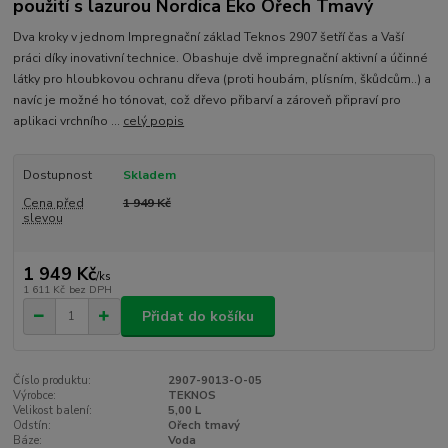
použití s lazurou Nordica Eko Ořech Tmavý
Dva kroky v jednom Impregnační základ Teknos 2907 šetří čas a Vaší
práci díky inovativní technice. Obashuje dvě impregnační aktivní a účinné
látky pro hloubkovou ochranu dřeva (proti houbám, plísním, škůdcům..) a
navíc je možné ho tónovat, což dřevo přibarví a zároveň připraví pro
aplikaci vrchního ...
celý popis
Dostupnost
Skladem
Cena před
1 949 Kč
slevou
1 949 Kč
/
ks
1 611 Kč
bez DPH
Přidat do košíku
Číslo produktu:
2907-9013-O-05
Výrobce:
TEKNOS
Velikost balení:
5,00 L
Odstín:
Ořech tmavý
Báze:
Voda