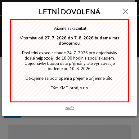
0
ks
za
0,00 Kč
LETNÍ DOVOLENÁ
Menu
Vážený zákazníku!
V termínu
od 27. 7. 2026 do 7. 8. 2026 budeme mít
dovolenou
.
Hledat
Poslední expedice bude 24. 7. 2026 pro objednávky
došlé nejpozději do 10.00 hodin a zboží skladem.
Objednávky budou dále přijímány, ale vyřizovat je
Úvod
Nordica EKO - lazury
základy 2907-02 (2v1)
Teknos základ
budeme od 10. 8. 2026.
2907 tónovaný Ořech Tmavý 9013 na dřevo 5,00 L
Děkujeme za pochopení a přejeme příjemné léto.
Teknos základ 2907 tónovaný
Tým KMT profi, s.r.o.
Ořech Tmavý 9013 na dřevo 5,00
L
Zavřít
Novinka