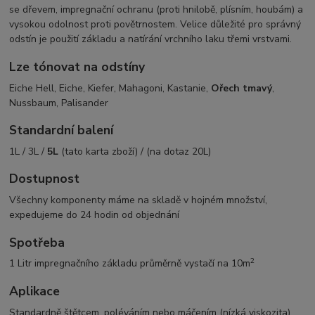
se dřevem, impregnační ochranu (proti hnilobě, plísním, houbám) a
vysokou odolnost proti povětrnostem. Velice důležité pro správný
odstín je použití základu a natírání vrchního laku třemi vrstvami.
Lze tónovat na odstíny
Eiche Hell, Eiche, Kiefer, Mahagoni, Kastanie,
Ořech tmavý
,
Nussbaum, Palisander
Standardní balení
1L / 3L /
5L
(tato karta zboží) / (na dotaz 20L)
Dostupnost
Všechny komponenty máme na skladě v hojném množství,
expedujeme do 24 hodin od objednání
Spotřeba
2
1 Litr impregnačního základu průměrně vystačí na 10m
Aplikace
Standardně štětcem, poléváním nebo máčením (nízká viskozita)