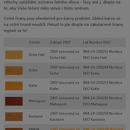
střechy, opláštění, ochrana čelního dřeva - řezy atd..), dbejte na
to, aby Vaše řešení mělo smysl i tímto směrem.
Ostré hrany jsou všeobecně pro barvy problém, žádná barva se
na ostré hraně neudrží. Pokud to jde dbejte na zakulacené hrany,
vyplatí se to!
Odstín
Základ 2907
Lak Nordica EKO
2907 tónovaný na
894-24-200151 Nordica
Eiche Hell
Eiche Hell
EKO Eiche Hell
2907 tónovaný na
894-24-200164 Nordica
Eiche
Eiche
EKO Eiche
2907 tónovaný na
894-24-200153 Nordica
Kiefer
Kiefer
EKO Kiefer
2907 tónovaný na
894-24-200155 Nordica
Mahagoni
Mahagoni
EKO Mahagoni
2907 tónovaný na
894-24-200156 Nordica
Kastanie
Kastanie
EKO Kastanie
Ořech
2907 tónovaný na
894-24-200164 Nordica