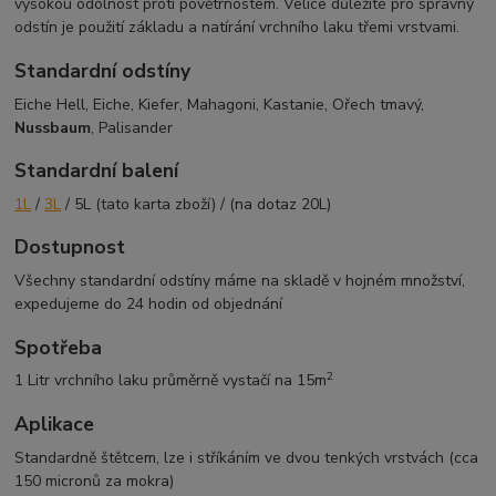
vysokou odolnost proti povětrnostem. Velice důležité pro správný
odstín je použití základu a natírání vrchního laku třemi vrstvami.
Standardní odstíny
Eiche Hell, Eiche, Kiefer, Mahagoni, Kastanie, Ořech tmavý,
Nussbaum
, Palisander
Standardní balení
1L
/
3L
/ 5L (tato karta zboží) / (na dotaz 20L)
Dostupnost
Všechny standardní odstíny máme na skladě v hojném množství,
expedujeme do 24 hodin od objednání
Spotřeba
2
1 Litr vrchního laku průměrně vystačí na 15m
Aplikace
Standardně štětcem, lze i stříkáním ve dvou tenkých vrstvách (cca
150 micronů za mokra)