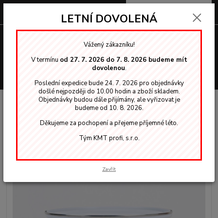
0
ks
za
0,00 Kč
LETNÍ DOVOLENÁ
Menu
Vážený zákazníku!
V termínu
od 27. 7. 2026 do 7. 8. 2026 budeme mít
dovolenou
.
Hledat
Poslední expedice bude 24. 7. 2026 pro objednávky
došlé nejpozději do 10.00 hodin a zboží skladem.
Objednávky budou dále přijímány, ale vyřizovat je
Úvod
Nordica EKO - lazury
vrchní laky na štětec
Teknos Nordica Eko
budeme od 10. 8. 2026.
Nussbaum lazura na dřevo 5,00 L
Děkujeme za pochopení a přejeme příjemné léto.
Teknos Nordica Eko Nussbaum
Tým KMT profi, s.r.o.
lazura na dřevo 5,00 L
Novinka
Zavřít