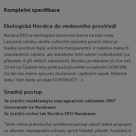
Kompletní specifikace
Ekologická Nordica do venkovního prostředí
Nordica EKO je ekologická lazurovací barva na bázi vody.
Lazurové odstíny skvěle zušlechtí výsledný povrch, který je
hladký, pocitově teplý a krásně transparentní. V nabídce máme 8
standardních odstínů, ale dokážeme řešit odstín i individuelně (za
příplatek, či při větších zakázkách). Nordicu prodáváme již více než
10 let na Českém trhu ještě pod původním označením GORI 894.
Za ten čas máme spoustu zkušeností i zpětných vazeb. Můžeme
tedy i Vám tento produkt DOPORUČIT :-)
Snadný postup
1x (nátěr) nazákladujte impregnačním základem 2907
tonovaným na Nussbaum
3x (nátěr) vrchní lak Nordica EKO Nussbaum
Tento velice jednoduchý systémový postup zaručí dobré propojení
se dřevem, impregnační ochranu (proti hnilobě, plísním, houbám) a