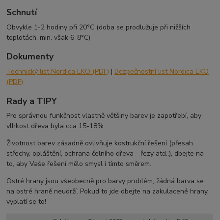
Schnutí
Obvykle 1-2 hodiny při 20°C (doba se prodlužuje při nižších
teplotách, min. však 6-8°C)
Dokumenty
Technický list Nordica EKO (PDF)
|
Bezpečnostní list Nordica EKO
(PDF)
Rady a TIPY
Pro správnou funkčnost vlastně většiny barev je zapotřebí, aby
vlhkost dřeva byla cca 15-18%.
Životnost barev zásadně ovlivňuje kostrukční řešení (přesah
střechy, opláštění, ochrana čelního dřeva - řezy atd..), dbejte na
to, aby Vaše řešení mělo smysl i tímto směrem.
Ostré hrany jsou všeobecně pro barvy problém, žádná barva se
na ostré hraně neudrží. Pokud to jde dbejte na zakulacené hrany,
vyplatí se to!