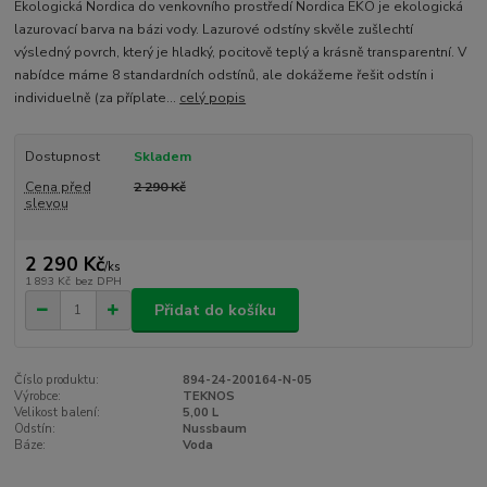
Ekologická Nordica do venkovního prostředí Nordica EKO je ekologická
lazurovací barva na bázi vody. Lazurové odstíny skvěle zušlechtí
výsledný povrch, který je hladký, pocitově teplý a krásně transparentní. V
nabídce máme 8 standardních odstínů, ale dokážeme řešit odstín i
individuelně (za příplate...
celý popis
Dostupnost
Skladem
Cena před
2 290 Kč
slevou
2 290 Kč
/
ks
1 893 Kč
bez DPH
Přidat do košíku
Číslo produktu:
894-24-200164-N-05
Výrobce:
TEKNOS
Velikost balení:
5,00 L
Odstín:
Nussbaum
Báze:
Voda