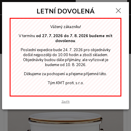
0
ks
za
0,00 Kč
LETNÍ DOVOLENÁ
Menu
Vážený zákazníku!
V termínu
od 27. 7. 2026 do 7. 8. 2026 budeme mít
dovolenou
.
Hledat
Poslední expedice bude 24. 7. 2026 pro objednávky
došlé nejpozději do 10.00 hodin a zboží skladem.
Objednávky budou dále přijímány, ale vyřizovat je
Úvod
Nordica EKO - krycí
TEKNOS Nordica EKO RAL 1015 krycí barva
budeme od 10. 8. 2026.
5,00 L na dřevo
Děkujeme za pochopení a přejeme příjemné léto.
TEKNOS Nordica EKO RAL 1015
Tým KMT profi, s.r.o.
krycí barva 5,00 L na dřevo
Zavřít