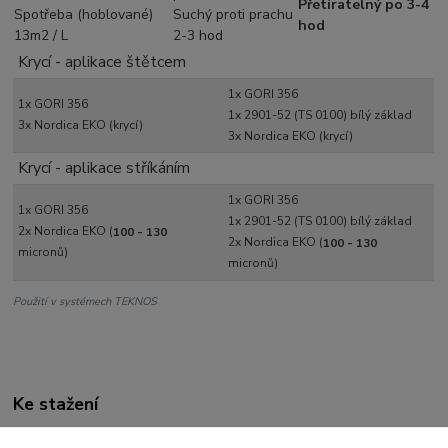
Theoretická spotřeba: 12 - 15 m2/l
Přetíratelný po 3-4
Spotřeba (hoblované)
Suchý proti prachu
Pro dosažení potřebné tloušťky
hod
13m2 / L
2-3 hod
vrstvy 3x natřít!
Krycí - aplikace štětcem
STŘÍKÁNÍM
Airmix (Aircoat) nebo Airless ruční
1x GORI 356
pistolí nebo automatickým zařízením
1x GORI 356
1x 2901-52 (TS 0100) bílý základ
Tloušťka mokré vrstvy 2x nástřik
3x Nordica EKO (krycí)
3x Nordica EKO (krycí)
cca 100 - 130 micronů
Krycí - aplikace stříkáním
Theoretická spotřeba: 3 - 6 m2/l
1x GORI 356
1x GORI 356
1x 2901-52 (TS 0100) bílý základ
2x Nordica EKO (
100 - 130
2x Nordica EKO (
100 - 130
micronů)
micronů)
Použití v systémech TEKNOS
Ke stažení
Technický list GORI 660 krycí