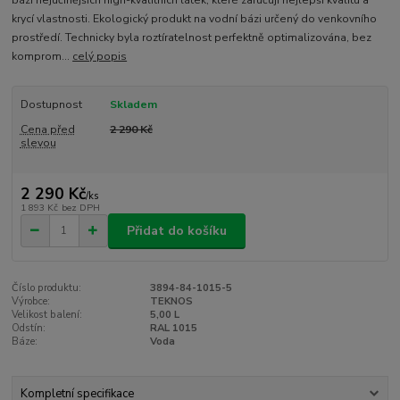
bázi nejúčinějších high-kvalitních látek, které zaručují nejlepší kvalitu a
krycí vlastnosti. Ekologický produkt na vodní bázi určený do venkovního
prostředí. Technicky byla roztíratelnost perfektně optimalizována, bez
komprom...
celý popis
Dostupnost
Skladem
Cena před
2 290 Kč
slevou
2 290 Kč
/
ks
1 893 Kč
bez DPH
Přidat do košíku
Číslo produktu:
3894-84-1015-5
Výrobce:
TEKNOS
Velikost balení:
5,00 L
Odstín:
RAL 1015
Báze:
Voda
Kompletní specifikace