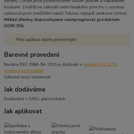
odstínů. Chrání proti povětrnostním vlivům, plísním a napadením
houbami. Zvláště na základě velmi hladkého povrchu s vysokou
odolností proti znečištění nabízí Teknos nejlepší venkovní vzhled.
Měkké dřeviny doporučujeme naimpregnovat produktem
GORI 356.
Před aplikací dobře promíchejte!
Barevné provedení
Nordica EKO 3984-84-1015 je dodáván v
odstínu RAL 1015
(slonová kost světlá)
Výborné krycí vlastnosti!
Jak dodáváme
Dodáváme v 5,00 L plechovkách
Jak aplikovat
ŠTĚTCEM
Nanáší se štětcem
Přetíratelný po 3-4 hodinách