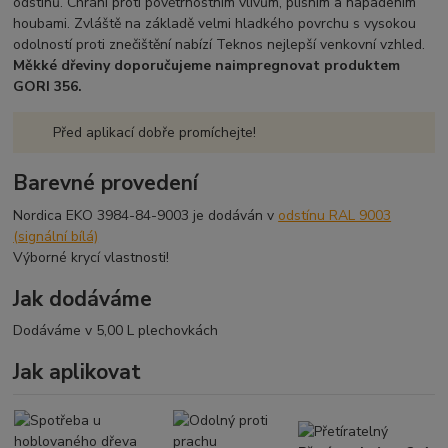
odstínů. Chrání proti povětrnostním vlivům, plísním a napadením
houbami. Zvláště na základě velmi hladkého povrchu s vysokou
odolností proti znečištění nabízí Teknos nejlepší venkovní vzhled.
Měkké dřeviny doporučujeme naimpregnovat produktem
GORI 356.
Před aplikací dobře promíchejte!
Barevné provedení
Nordica EKO 3984-84-9003 je dodáván v
odstínu RAL 9003
(signální bílá)
Výborné krycí vlastnosti!
Jak dodáváme
Dodáváme v 5,00 L plechovkách
Jak aplikovat
ŠTĚTCEM
Nanáší se štětcem
Přetíratelný po 3-4 hodinách