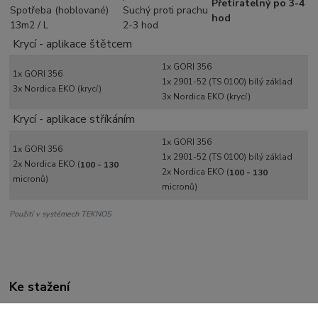
Theoretická spotřeba: 12 - 15 m2/l
Přetíratelný po 3-4
Spotřeba (hoblované)
Suchý proti prachu
Pro dosažení potřebné tloušťky
hod
13m2 / L
2-3 hod
vrstvy 3x natřít!
Krycí - aplikace štětcem
STŘÍKÁNÍM
Airmix (Aircoat) nebo Airless ruční
1x GORI 356
pistolí nebo automatickým zařízením
1x GORI 356
1x 2901-52 (TS 0100) bílý základ
Tloušťka mokré vrstvy 2x nástřik
3x Nordica EKO (krycí)
3x Nordica EKO (krycí)
cca 100 - 130 micronů
Krycí - aplikace stříkáním
Theoretická spotřeba: 3 - 6 m2/l
1x GORI 356
1x GORI 356
1x 2901-52 (TS 0100) bílý základ
2x Nordica EKO (
100 - 130
2x Nordica EKO (
100 - 130
micronů)
micronů)
Použití v systémech TEKNOS
Ke stažení
Technický list GORI 660 krycí