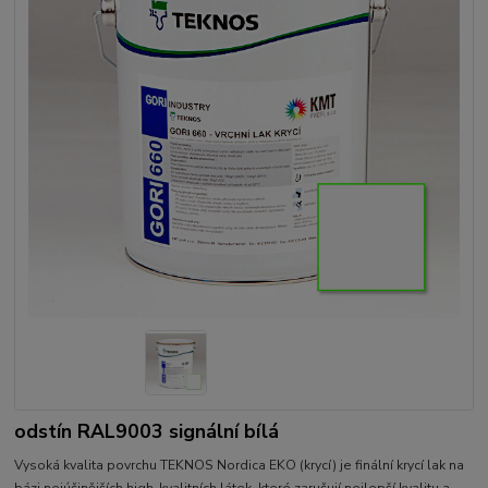
odstín RAL9003 signální bílá
Vysoká kvalita povrchu TEKNOS Nordica EKO (krycí) je finální krycí lak na