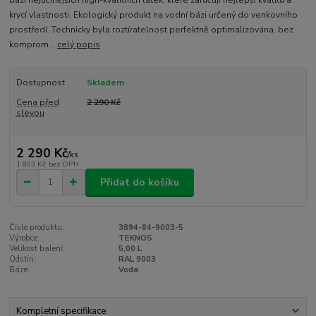
bázi nejúčinějších high-kvalitních látek, které zaručují nejlepší kvalitu a
krycí vlastnosti. Ekologický produkt na vodní bázi určený do venkovního
prostředí. Technicky byla roztíratelnost perfektně optimalizována, bez
komprom...
celý popis
Dostupnost
Skladem
Cena před
2 290 Kč
slevou
2 290 Kč
/
ks
1 893 Kč
bez DPH
Přidat do košíku
Číslo produktu:
3894-84-9003-5
Výrobce:
TEKNOS
Velikost balení:
5,00 L
Odstín:
RAL 9003
Báze:
Voda
Kompletní specifikace