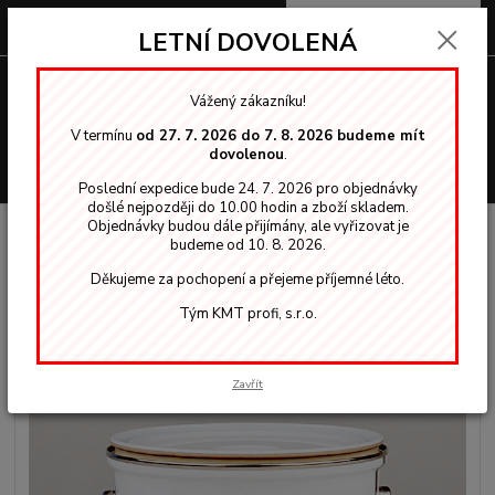
0
ks
za
0,00 Kč
LETNÍ DOVOLENÁ
Menu
Vážený zákazníku!
V termínu
od 27. 7. 2026 do 7. 8. 2026 budeme mít
dovolenou
.
Hledat
Poslední expedice bude 24. 7. 2026 pro objednávky
došlé nejpozději do 10.00 hodin a zboží skladem.
Objednávky budou dále přijímány, ale vyřizovat je
Úvod
Nordica EKO - krycí
TEKNOS Nordica EKO RAL 9003 krycí barva
budeme od 10. 8. 2026.
5,00 L na dřevo
Děkujeme za pochopení a přejeme příjemné léto.
TEKNOS Nordica EKO RAL 9003
Tým KMT profi, s.r.o.
krycí barva 5,00 L na dřevo
Zavřít