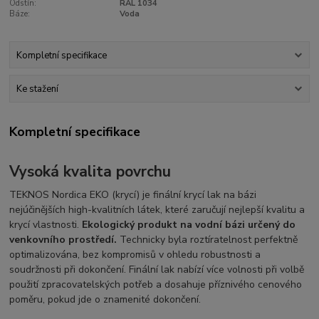
Odstín:
RAL 1034
Báze:
Voda
Kompletní specifikace
Ke stažení
Kompletní specifikace
Vysoká kvalita povrchu
TEKNOS Nordica EKO (krycí) je finální krycí lak na bázi
nejúčinějších high-kvalitních látek, které zaručují nejlepší kvalitu a
krycí vlastnosti.
Ekologický produkt na vodní bázi určený do
venkovního prostředí.
Technicky byla roztíratelnost perfektně
optimalizována, bez kompromisů v ohledu robustnosti a
soudržnosti při dokončení. Finální lak nabízí více volnosti při volbě
použití zpracovatelských potřeb a dosahuje příznivého cenového
poměru, pokud jde o znamenité dokončení.