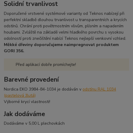
Solidní trvanlivost
Doporučené vrstvené systémové varianty od Teknos nabízejí při
perfektní skladbě dlouhou trvanlivost u transparentních a krycích
odstínů. Chrání proti povětrnostním vlivům, plísním a napadením
houbami. Zvláště na základě velmi hladkého povrchu s vysokou
odolností proti znečištění nabízí Teknos nejlepší venkovní vzhled.
Měkké dřeviny doporučujeme naimpregnovat produktem
GORI 356.
Před aplikací dobře promíchejte!
Barevné provedení
Nordica EKO 3984-84-1034 je dodáván v
odstínu RAL 1034
(pastelová žlutá)
Výborné krycí vlastnosti!
Jak dodáváme
Dodáváme v 5,00 L plechovkách