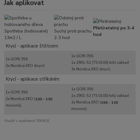
Jak aplikovat
ŠTĚTCEM
Nanáší se štětcem
Přetíratelný po 3-4 hodinách
Theoretická spotřeba: 12 - 15 m2/l
Přetíratelný po 3-4
Spotřeba (hoblované)
Suchý proti prachu
Pro dosažení potřebné tloušťky
hod
13m2 / L
2-3 hod
vrstvy 3x natřít!
Krycí - aplikace štětcem
STŘÍKÁNÍM
Airmix (Aircoat) nebo Airless ruční
1x GORI 356
pistolí nebo automatickým zařízením
1x GORI 356
1x 2901-52 (TS 0100) bílý základ
Tloušťka mokré vrstvy 2x nástřik
3x Nordica EKO (krycí)
3x Nordica EKO (krycí)
cca 100 - 130 micronů
Krycí - aplikace stříkáním
Theoretická spotřeba: 3 - 6 m2/l
1x GORI 356
1x GORI 356
1x 2901-52 (TS 0100) bílý základ
2x Nordica EKO (
100 - 130
2x Nordica EKO (
100 - 130
micronů)
micronů)
Použití v systémech TEKNOS