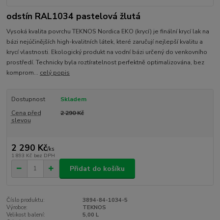
odstín RAL1034 pastelová žlutá
Vysoká kvalita povrchu TEKNOS Nordica EKO (krycí) je finální krycí lak na
bázi nejúčinějších high-kvalitních látek, které zaručují nejlepší kvalitu a
krycí vlastnosti. Ekologický produkt na vodní bázi určený do venkovního
prostředí. Technicky byla roztíratelnost perfektně optimalizována, bez
komprom...
celý popis
Dostupnost
Skladem
Cena před
2 290 Kč
slevou
2 290 Kč
/
ks
1 893 Kč
bez DPH
Přidat do košíku
Číslo produktu:
3894-84-1034-5
Výrobce:
TEKNOS
Velikost balení:
5,00 L