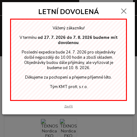
0
ks
za
0,00 Kč
LETNÍ DOVOLENÁ
Menu
Vážený zákazníku!
V termínu
od 27. 7. 2026 do 7. 8. 2026 budeme mít
dovolenou
.
Hledat
Poslední expedice bude 24. 7. 2026 pro objednávky
došlé nejpozději do 10.00 hodin a zboží skladem.
Objednávky budou dále přijímány, ale vyřizovat je
Úvod
Nordica EKO - krycí
TEKNOS Nordica EKO RAL 1034 krycí barva
budeme od 10. 8. 2026.
5,00 L na dřevo
Děkujeme za pochopení a přejeme příjemné léto.
TEKNOS Nordica EKO RAL 1034
Tým KMT profi, s.r.o.
krycí barva 5,00 L na dřevo
Zavřít