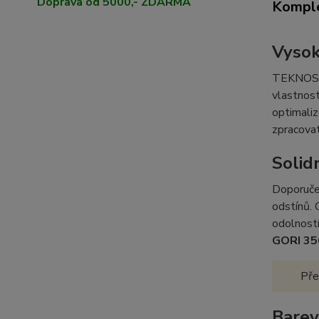
Doprava od 5000,- ZDARMA
Komple
Vysok
TEKNOS Nor
vlastnost
optimaliz
zpracova
Solid
Doporučen
odstínů. 
odolností
GORI 35
Pře
Barev