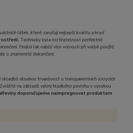
litních látek, které zaručují nejlepší kvalitu a krycí
rostředí.
Technicky byla roztíratelnost perfektně
nčení. Finální lak nabízí více volnosti při volbě použití
jde o znamenité dokončení.
skladbě dlouhou trvanlivost u transparentních a krycích
. Zvláště na základě velmi hladkého povrchu s vysokou
dřeviny doporučujeme naimpregnovat produktem