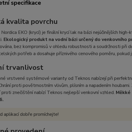
tní specifikace
á kvalita povrchu
dica EKO (krycí) je finální krycí lak na bázi nejúčinějších high-kva
i.
Ekologický produkt na vodní bázi určený do venkovního p
ována, bez kompromisů v ohledu robustnosti a soudržnosti při doko
telských potřeb a dosahuje příznivého cenového poměru, pokud 
ní trvanlivost
é vrstvené systémové varianty od Teknos nabízejí při perfektní 
Chrání proti povětrnostním vlivům, plísním a napadením houbami
 proti znečištění nabízí Teknos nejlepší venkovní vzhled.
Měkké 
6.
d aplikací dobře promíchejte!
né provedení