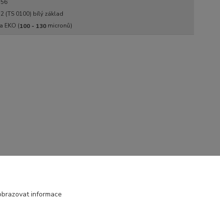
356
2 (TS 0100) bílý základ
a EKO (
micronů)
100 - 130
obrazovat informace