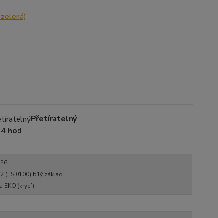
 zelená)
Přetíratelný
-4 hod
ít!
356
bo automatickým zařízením
2 (TS 0100) bílý základ
30 micronů
a EKO (krycí)