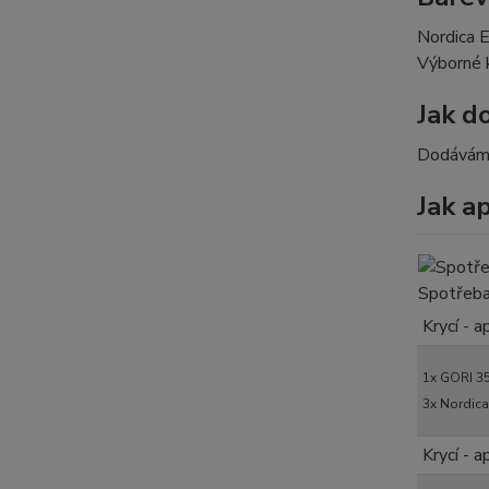
Nordica 
Výborné k
Jak 
Dodáváme
Jak a
ŠTĚTCE
Spotřeba
Krycí - 
STŘÍKÁ
1x GORI 3
3x Nordica
Krycí - a