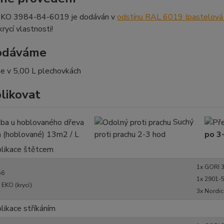
EKO 3984-84-6019 je dodáván v
odstínu RAL 6019 (pastelová
rycí vlastnosti!
dodáváme
 v 5,00 L plechovkách
plikovat
M
Nanáší se štětcem
Suchý
Přetíratelný po 3-4 hodinách
 (hoblované) 13m2 / L
proti prachu 2-3 hod
po 3
Theoretická spotřeba: 12 - 15 m2/l
aplikace štětcem
Pro dosažení potřebné tloušťky vrstvy 3x natř
1x GORI 
NÍM
Airmix (Aircoat) nebo Airless ruční pistolí ne
56
1x 2901-5
Tloušťka mokré vrstvy 2x nástřik cca 100 - 1
 EKO (krycí)
3x Nordic
Theoretická spotřeba: 3 - 6 m2/l
plikace stříkáním