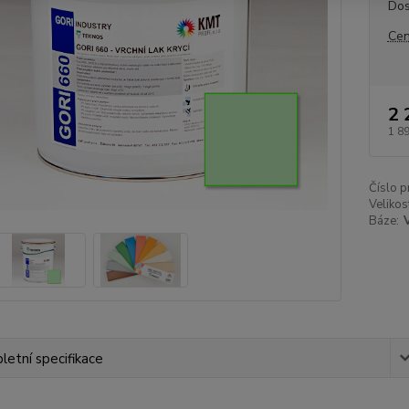
Dos
Cen
2 
1 8
Číslo p
Velikos
Báze:
etní specifikace