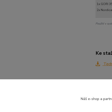
1x GORI 3
2x Nordica
Použití v s
Ke sta
Techn
Zboží 
Náš e-shop a partn
Nordi