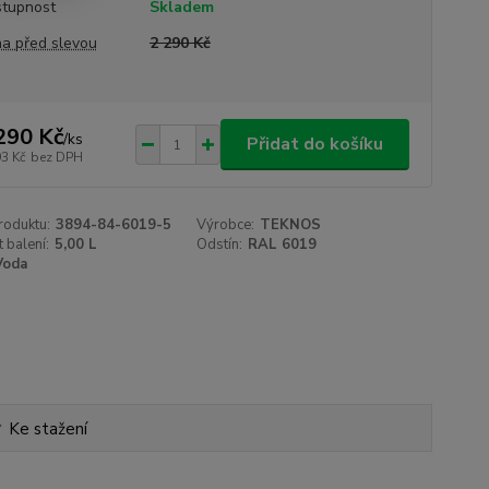
tupnost
Skladem
a před slevou
2 290 Kč
290 Kč
/
ks
Přidat do košíku
93 Kč
bez DPH
roduktu:
3894-84-6019-5
Výrobce:
TEKNOS
t balení:
5,00 L
Odstín:
RAL 6019
Voda
Ke stažení