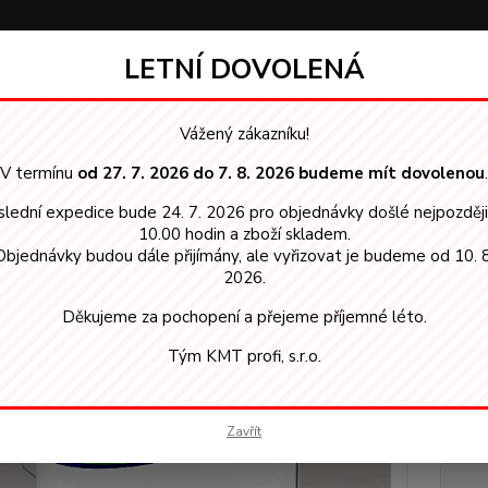
LETNÍ DOVOLENÁ
Hledat
Vážený zákazníku!
V termínu
od 27. 7. 2026 do 7. 8. 2026 budeme mít dovolenou
.
ordica EKO - krycí
TEKNOS Nordica EKO RAL 6019 krycí barva 5,00 L n
lední expedice bude 24. 7. 2026 pro objednávky došlé nejpozděj
OS Nordica EKO RAL 6019 krycí
10.00 hodin a zboží skladem.
Objednávky budou dále přijímány, ale vyřizovat je budeme od 10. 8
odst
2026.
Děkujeme za pochopení a přejeme příjemné léto.
Vysoká
lak na 
Tým KMT profi, s.r.o.
kvalitu
venkov
optima
Zavřít