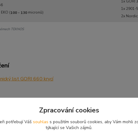
1x GORI 
56
1x 2901-5
 EKO (
micronů)
100 - 130
2x Nordic
ystémech TEKNOS
žení
ický list GORI 660 krycí
Zpracování cookies
zařazeno v kategoriích
eři potřebují Váš
souhlas
s použitím souborů cookies, aby Vám mohli z
týkající se Vašich zájmů.
ca EKO - krycí