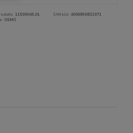
roduktu:
11500045.01
EAN kód:
4006850832071
e:
OSMO