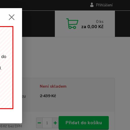
Přihlášení
0
ks
za
0,00 Kč
i do
.
tupnost
Není skladem
a před slevou
2 439 Kč
439 Kč
/
ks
Přidat do košíku
16 Kč
bez DPH