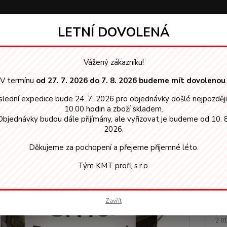
LETNÍ DOVOLENÁ
Hledat
Vážený zákazníku!
V termínu
od 27. 7. 2026 do 7. 8. 2026 budeme mít dovolenou
.
SMO vosky, oleje
010 Thermo-wood terasový olej 2,5l
lední expedice bude 24. 7. 2026 pro objednávky došlé nejpozděj
Thermo-wood terasový olej 2,5l
10.00 hodin a zboží skladem.
Objednávky budou dále přijímány, ale vyřizovat je budeme od 10. 8
2026.
Děkujeme za pochopení a přejeme příjemné léto.
Dos
Tým KMT profi, s.r.o.
Cen
Zavřít
2 
2 0