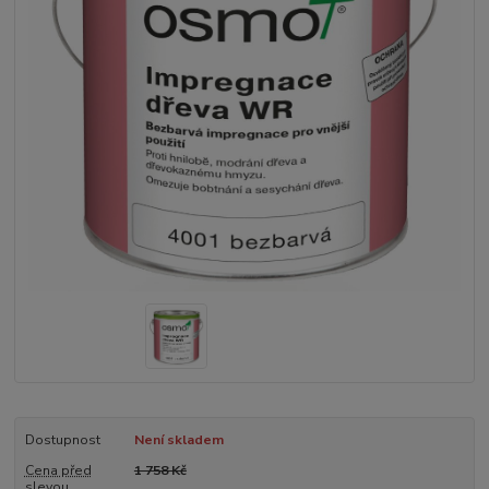
Dostupnost
Není skladem
Cena před
1 758 Kč
slevou