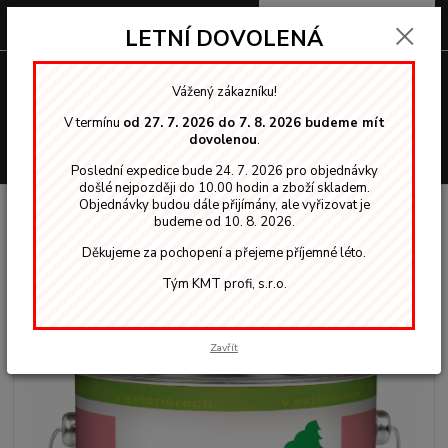
0
ks
za
0,00 Kč
LETNÍ DOVOLENÁ
Menu
Vážený zákazníku!
V termínu
od 27. 7. 2026 do 7. 8. 2026 budeme mít
dovolenou
.
Hledat
Poslední expedice bude 24. 7. 2026 pro objednávky
došlé nejpozději do 10.00 hodin a zboží skladem.
Objednávky budou dále přijímány, ale vyřizovat je
Úvod
OSMO vosky, oleje
4001 WR impregnace dřeva 2,5l exterier
budeme od 10. 8. 2026.
4001 WR impregnace dřeva 2,5l
Děkujeme za pochopení a přejeme příjemné léto.
exterier
Tým KMT profi, s.r.o.
Zavřít