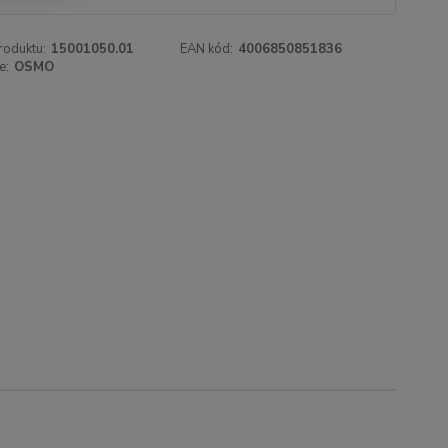
roduktu:
15001050.01
EAN kód:
4006850851836
e:
OSMO