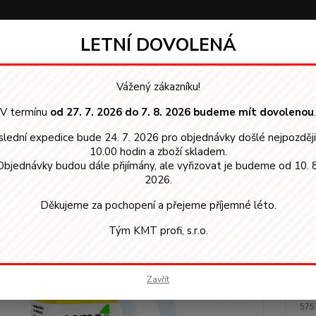
LETNÍ DOVOLENÁ
Hledat
Vážený zákazníku!
V termínu
od 27. 7. 2026 do 7. 8. 2026 budeme mít dovolenou
.
SMO vosky, oleje
8019 Intenzivní čistič-spray bezbarvý 1l
lední expedice bude 24. 7. 2026 pro objednávky došlé nejpozděj
 Intenzivní čistič-spray bezbarv
10.00 hodin a zboží skladem.
Objednávky budou dále přijímány, ale vyřizovat je budeme od 10. 8
2026.
Děkujeme za pochopení a přejeme příjemné léto.
Dos
Tým KMT profi, s.r.o.
Cen
Zavřít
69
575