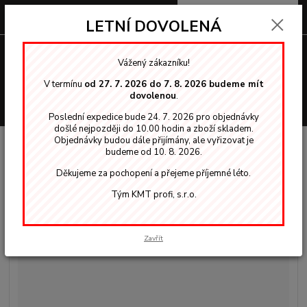
0
ks
za
0,00 Kč
LETNÍ DOVOLENÁ
Menu
Vážený zákazníku!
V termínu
od 27. 7. 2026 do 7. 8. 2026 budeme mít
dovolenou
.
Hledat
Poslední expedice bude 24. 7. 2026 pro objednávky
došlé nejpozději do 10.00 hodin a zboží skladem.
Objednávky budou dále přijímány, ale vyřizovat je
Úvod
OSMO vosky, oleje
Exteriér
701 Bezbarvý MAT - olejová lazura
budeme od 10. 8. 2026.
0,75l
Děkujeme za pochopení a přejeme příjemné léto.
701 Bezbarvý MAT - olejová
Tým KMT profi, s.r.o.
lazura 0,75l
Zavřít