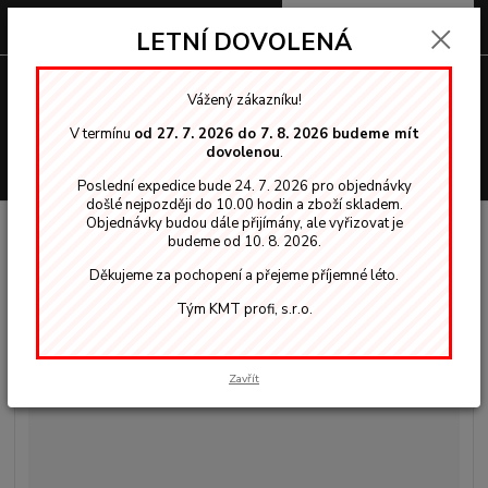
0
ks
za
0,00 Kč
LETNÍ DOVOLENÁ
Menu
Vážený zákazníku!
V termínu
od 27. 7. 2026 do 7. 8. 2026 budeme mít
dovolenou
.
Hledat
Poslední expedice bude 24. 7. 2026 pro objednávky
došlé nejpozději do 10.00 hodin a zboží skladem.
Objednávky budou dále přijímány, ale vyřizovat je
Úvod
OSMO vosky, oleje
Exteriér
701 Bezbarvý MAT - olejová lazura
budeme od 10. 8. 2026.
2,5l
Děkujeme za pochopení a přejeme příjemné léto.
701 Bezbarvý MAT - olejová
Tým KMT profi, s.r.o.
lazura 2,5l
Zavřít