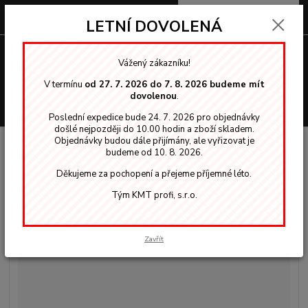
0
ks
za
0,00 Kč
LETNÍ DOVOLENÁ
Menu
Vážený zákazníku!
V termínu
od 27. 7. 2026 do 7. 8. 2026 budeme mít
dovolenou
.
Hledat
Poslední expedice bude 24. 7. 2026 pro objednávky
došlé nejpozději do 10.00 hodin a zboží skladem.
Objednávky budou dále přijímány, ale vyřizovat je
Úvod
OSMO vosky, oleje
Exteriér
732 Dub světlý - olejová lazura
budeme od 10. 8. 2026.
0,75l
Děkujeme za pochopení a přejeme příjemné léto.
732 Dub světlý - olejová lazura
Tým KMT profi, s.r.o.
0,75l
Zavřít