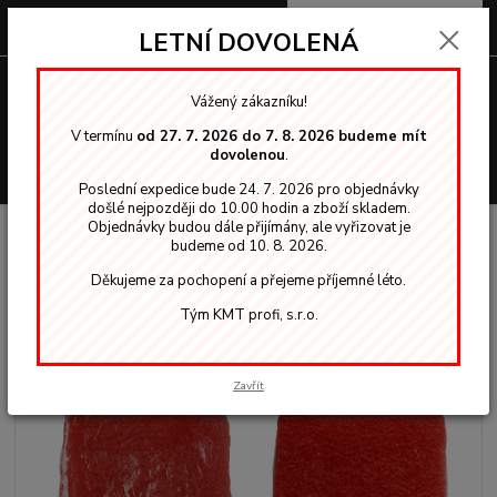
0
ks
za
0,00 Kč
LETNÍ DOVOLENÁ
Menu
Vážený zákazníku!
V termínu
od 27. 7. 2026 do 7. 8. 2026 budeme mít
dovolenou
.
Hledat
Poslední expedice bude 24. 7. 2026 pro objednávky
došlé nejpozději do 10.00 hodin a zboží skladem.
Objednávky budou dále přijímány, ale vyřizovat je
Úvod
OSMO vosky, oleje
Nástroje k aplikaci
Superpad malý červený
budeme od 10. 8. 2026.
95x155mm
Děkujeme za pochopení a přejeme příjemné léto.
Superpad malý červený
Tým KMT profi, s.r.o.
95x155mm
Zavřít