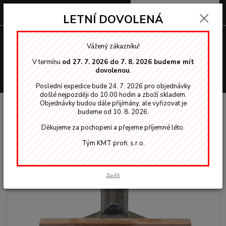
0
ks
za
0,00 Kč
LETNÍ DOVOLENÁ
Menu
Vážený zákazníku!
V termínu
od 27. 7. 2026 do 7. 8. 2026 budeme mít
dovolenou
.
Hledat
Poslední expedice bude 24. 7. 2026 pro objednávky
došlé nejpozději do 10.00 hodin a zboží skladem.
Objednávky budou dále přijímány, ale vyřizovat je
Úvod
OSMO vosky, oleje
Nástroje k aplikaci
Štětec plochý 150mm na
budeme od 10. 8. 2026.
terasy
Děkujeme za pochopení a přejeme příjemné léto.
Štětec plochý 150mm na terasy
Tým KMT profi, s.r.o.
Zavřít