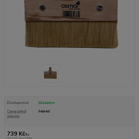
Dostupnost
Skladem
Cena před
749 Kč
slevou
739 Kč
/
ks
611 Kč
bez DPH