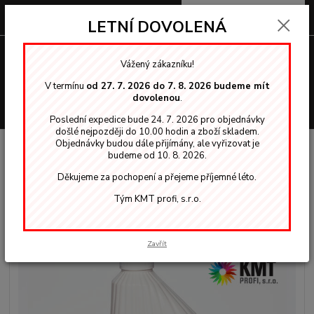
0
ks
za
0,00 Kč
LETNÍ DOVOLENÁ
Menu
Vážený zákazníku!
V termínu
od 27. 7. 2026 do 7. 8. 2026 budeme mít
dovolenou
.
Hledat
Poslední expedice bude 24. 7. 2026 pro objednávky
došlé nejpozději do 10.00 hodin a zboží skladem.
Objednávky budou dále přijímány, ale vyřizovat je
Úvod
Příprava dřeva
Bělení dřeva, odstraňování
GORI 3060
budeme od 10. 8. 2026.
odstraňovač zeleného povlaku 1 L
Děkujeme za pochopení a přejeme příjemné léto.
GORI 3060 odstraňovač zeleného
Tým KMT profi, s.r.o.
povlaku 1 L
Zavřít