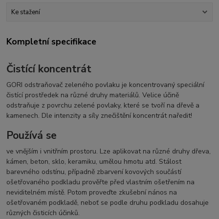
Ke stažení
Kompletní specifikace
Čistící koncentrát
GORI odstraňovač zeleného povlaku je koncentrovaný speciální
čistící prostředek na různé druhy materiálů. Velice účině
odstraňuje z povrchu zelené povlaky, které se tvoří na dřevě a
kamenech. Dle intenzity a síly znečištění koncentrát naředit!
Používá se
ve vnějším i vnitřním prostoru. Lze aplikovat na různé druhy dřeva,
kámen, beton, sklo, keramiku, umělou hmotu atd. Stálost
barevného odstínu, případně zbarvení kovových součástí
ošetřovaného podkladu prověřte před vlastním ošetřením na
neviditelném místě. Potom proveďte zkušební nános na
ošetřovaném podkladě, neboť se podle druhu podkladu dosahuje
různých čisticích účinků.