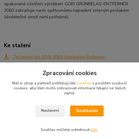
opakované ošetření výrobkem GORI GRÜNBELAG-ENTFERNER
3060 zabraňuje navíc opětovnému napadení zeleným povlakem
(dodatečné omytí není potřebné).
Ke stažení
Technický list GORI 3060 Grünbelag-Entferner
Zpracování cookies
Zboží zařazeno v kategoriích
Náš e-shop a partneři potřebují Váš
souhlas
s použitím souborů
cookies, aby Vám mohli zobrazovat informace týkající se Vašich
Příprava dřeva
zájmů.
Bělení dřeva, odstraňování
Souhlasím
Nastavení
Souhlas můžete odmítnout
zde
.
Vytvořeno na
Eshop-rychle.cz