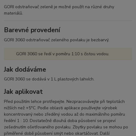
GORI odstraňovač zeleně je možné použít na různé druhy
materiálů.
VLASTNOSTI
Čistící koncentrát (ředění 1:10 s
Barevné provedení
čistou vodou)
Pro různé druhy materiálů
GORI 3060 odstraňovač zeleného povlaku je bezbarvý.
Odstraňuje zelené povlaky, brání
dalšímu vzniku
GORI 3060 se ředí v poměru 1:10 s čistou vodou.
Neobsahuje chlor
Čištění nástrojů vodou
Jak dodáváme
GORI 3060 se dodává v 1 L plastových lahvích.
Jak aplikovat
Před použitím lehce protřepejte. Nezpracovávejte při teplotách
nižších než +5°C. Podle oblasti aplikace používejte výrobek
koncentrovaný nebo zředěný vodou až do maximálního poměru
ředění 1 : 10. Dostatečně dlouhá doba působení se projeví
zešednutím ošetřovaného povlaku. Zbytky povlaku se mohou po
přiměřené době působení smýt nebo okartáčovat. Další