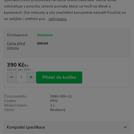
speciální čistící prostředek na různé druhy materiálů. Velice účině
odstraňuje z povrchu zelené povlaky, které se tvoří na dřevě a
kamenech. Dle intenzity a síly znečištění koncentrát naředit! Používá se
ve vnějším i vnitřním pro...
celý popis
Dostupnost
Skladem
Cena před
390 Kč
slevou
390 Kč
/
ks
322 Kč
bez DPH
Přidat do košíku
Číslo produktu:
3060-900-11
Výrobce:
PPG
Velikost balení:
1 L
Odstín:
Bezbarvý
Kompletní specifikace