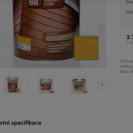
Dos
Cen
3 
2 8
Číslo p
Velikos
Báze:
tní specifikace