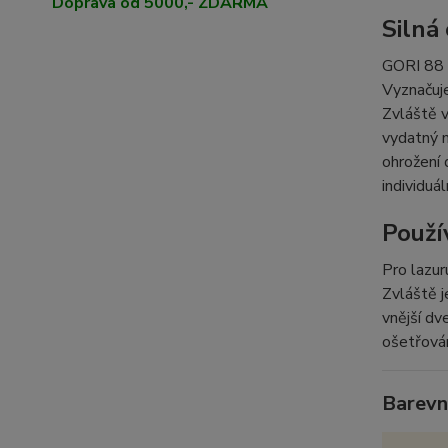
Doprava od 5000,- ZDARMA
Silná
GORI 88 t
Vyznačuje
Zvláště 
vydatný 
ohrožení
individuá
Použí
Pro lazur
Zvláště 
vnější dv
ošetřová
VLASTN
Barevné