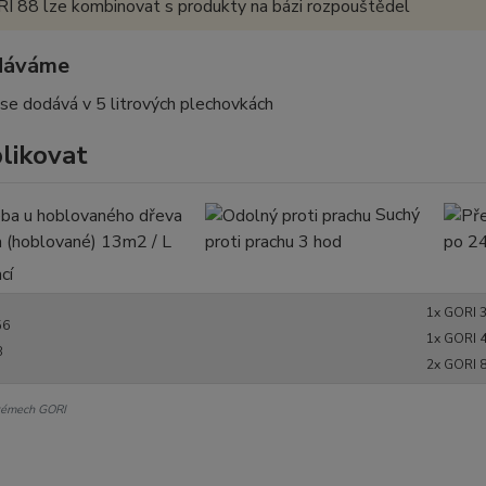
I 88 lze kombinovat s produkty na bázi rozpouštědel
Produkt se používá neředěný
Čištění nástrojů ihned benzinem
dáváme
se dodává v 5 litrových plechovkách
plikovat
M
Nanáší se štětcem, popřípadě válečkem
Suchý
Přetíratelný po 24 hodinách
 (hoblované) 13m2 / L
proti prachu 3 hod
po 2
Theoretická spotřeba: 12 - 15 m2/l
cí
1x GORI 
56
1x GORI 4
8
2x GORI 
stémech GORI