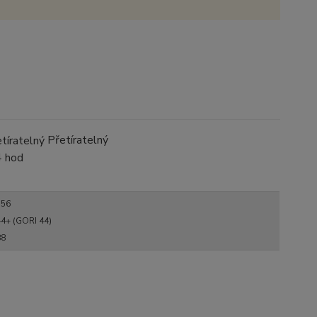
Přetíratelný
4 hod
356
4+ (GORI 44)
88