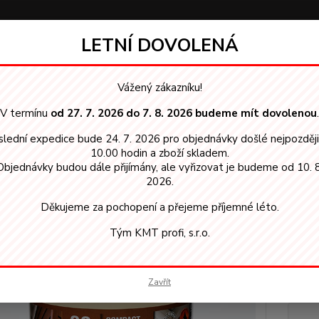
LETNÍ DOVOLENÁ
Hledat
Vážený zákazníku!
V termínu
od 27. 7. 2026 do 7. 8. 2026 budeme mít dovolenou
.
ilnovrstvé lazury
GORI 88 silnovrstvá lazura Eiche Hell 7801 5 L
lední expedice bude 24. 7. 2026 pro objednávky došlé nejpozděj
 88 silnovrstvá lazura Eiche He
10.00 hodin a zboží skladem.
Objednávky budou dále přijímány, ale vyřizovat je budeme od 10. 8
na b
2026.
Děkujeme za pochopení a přejeme příjemné léto.
Silná 
tvoří s
Tým KMT profi, s.r.o.
Vyznač
vodu. I
vhodné 
Zavřít