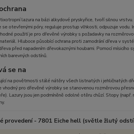
 ochrana
ixotropní lazura na bázi alkydové pryskyřice, tvoří silnou vrstvu.
 se otevřenými póry, reguluje prostup vlhkosti, odpuzuje vodu. In
vhodné použití je pro dřevěné výrobky s požadavky na rozměro
materiál. Hluboce působící ochrana proti zamodrání dřeva v 
 dřeva před napadením dřevokaznými houbami. Pomocí mísicího
lních barevných odstínů.
vá se na
ující na povětrnosti stálé nátěry všech listnatých i jehličnatých d
je vhodný pro dřevěné výrobky se stanovenou rozměrovou přesn
eře). Lazury jsou jen podmíněně odolné otěru chůzí. Stopy (např
ny.
OSTI
Fyzikální ochrana dřeva (ochrana před UV-záře
 provedení - 7801 Eiche hell (světle žlutý odstí
Reguluje průnik vlhkosti, odpuzuje vodu, světl
Produkt na bázi rozpouštědel s hedvábným l