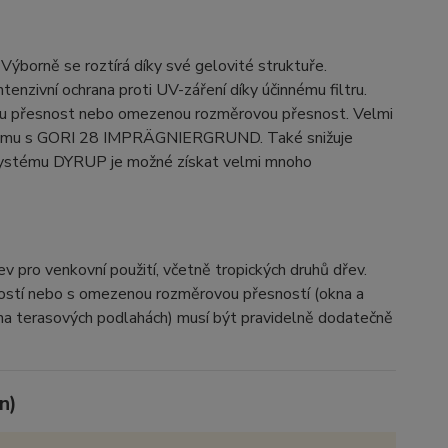
 Výborně se roztírá díky své gelovité struktuře.
tenzivní ochrana proti UV-záření díky účinnému filtru.
vou přesnost nebo omezenou rozměrovou přesnost. Velmi
systému s GORI 28 IMPRÄGNIERGRUND. Také snižuje
 systému DYRUP je možné získat velmi mnoho
řev pro venkovní použití, včetně tropických druhů dřev.
ostí nebo s omezenou rozměrovou přesností (okna a
. na terasových podlahách) musí být pravidelně dodatečně
ním a vlivy povětrnosti)
n)
ostálý
eskem