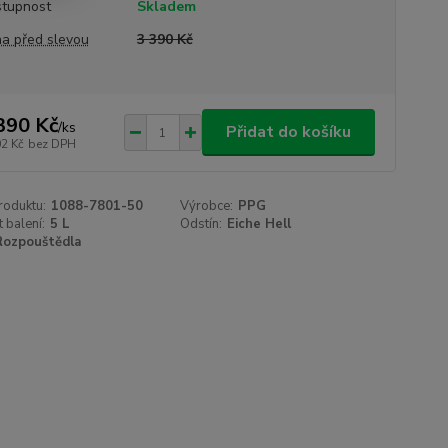
tupnost
Skladem
a před slevou
3 390 Kč
390 Kč
/
ks
Přidat do košíku
02 Kč
bez DPH
roduktu:
1088-7801-50
Výrobce:
PPG
t balení:
5 L
Odstín:
Eiche Hell
Rozpouštědla