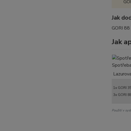
GOR
Jak do
GORI 88 
Jak a
ŠTĚTCE
Spotřeba
Lazurova
1x GORI 3
3x GORI 8
Použití v sy