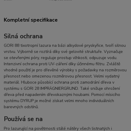
Kompletní specifikace
Silná ochrana
GORI 88 tixotropní lazura na bázi alkydové pryskyřice, tvoří silnou
vrstvu. Výborně se roztírá díky své gelovité struktuře. Vyznačuje
se otevřenými póry, reguluje prostup vlhkosti, odpuzuje vodu.
Intenzivní ochrana proti UV-záření díky účinnému filtru. Zvláště
vhodné použití je pro dřevěné výrobky s požadavky na rozměrovou
přesnost nebo omezenou rozměrovou přesnost. Velmi vydatný
materiál. Hluboce působící ochrana proti zamodrání dřeva v
systému s GORI 28 IMPRÄGNIERGRUND. Také snižuje ohrožení
dřeva před napadením dřevokaznými houbami. Pomocí mísicího
systému DYRUP je možné získat velmi mnoho individuálních
barevných odstínů.
Používá se na
Pro lazurující na povětrnosti stálé nátěry všech listnatých i