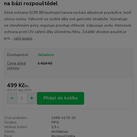
na bázi rozpouštědel
Silná ochrana GORI 88 tixotropní lazura na bázi alkydové pryskyřice, tvoří
silnou vrstvu. Výborně se roztírá díky své gelovité struktuře. Vyznačuje
se otevřenými póry, reguluje prostup vlhkosti, odpuzuje vodu. Intenzivní
ochrana proti UV-záření díky účinnému filtru. Zvláště vhodné použití je
pro...
celý popis
Dostupnost
Skladem
Cena před
1 620 Kč
slevou
499 Kč
/
ks
412 Kč
bez DPH
Přidat do košíku
Číslo produktu:
1088-4170-25
Výrobce:
PPG
Velikost balení:
2,5 L
Odstín:
Antikblau
Báze:
Rozpouštědla