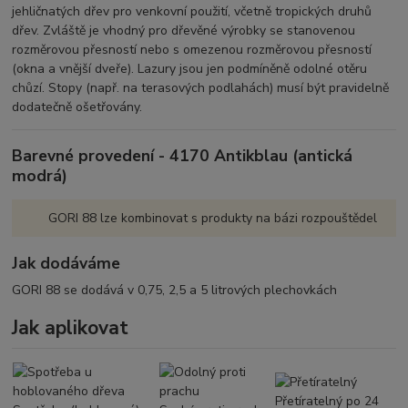
jehličnatých dřev pro venkovní použití, včetně tropických druhů
dřev. Zvláště je vhodný pro dřevěné výrobky se stanovenou
rozměrovou přesností nebo s omezenou rozměrovou přesností
(okna a vnější dveře). Lazury jsou jen podmíněně odolné otěru
chůzí. Stopy (např. na terasových podlahách) musí být pravidelně
dodatečně ošetřovány.
VLASTNOSTI
Fyzikální ochrana dřeva (ochrana
Barevné provedení - 4170 Antikblau (antická
před UV-zářením a vlivy
modrá)
povětrnosti)
Reguluje průnik vlhkosti, odpuzuje
GORI 88 lze kombinovat s produkty na bázi rozpouštědel
vodu, světlostálý
Produkt na bázi rozpouštědel s
hedvábným leskem
Jak dodáváme
Produkt se používá neředěný
GORI 88 se dodává v 0,75, 2,5 a 5 litrových plechovkách
Čištění nástrojů ihned benzinem
Jak aplikovat
ŠTĚTCEM
Nanáší se štětcem, popřípadě
válečkem
Přetíratelný po 24 hodinách
Přetíratelný po 24