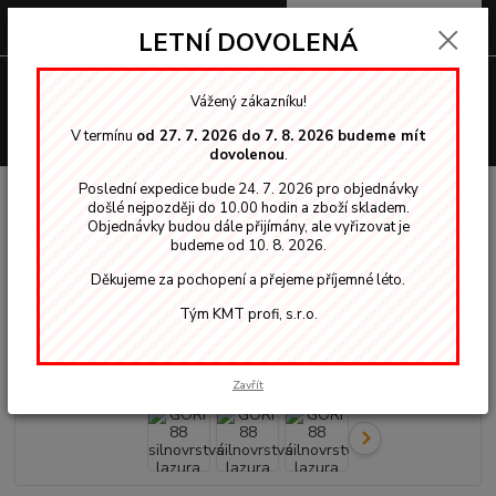
0
ks
za
0,00 Kč
LETNÍ DOVOLENÁ
Menu
Vážený zákazníku!
Hledat
V termínu
od 27. 7. 2026 do 7. 8. 2026 budeme mít
dovolenou
.
Poslední expedice bude 24. 7. 2026 pro objednávky
Úvod
Silnovrstvé lazury
GORI 88 silnovrstvá lazura Antikblau 4170
došlé nejpozději do 10.00 hodin a zboží skladem.
2,5 L
Objednávky budou dále přijímány, ale vyřizovat je
budeme od 10. 8. 2026.
GORI 88 silnovrstvá lazura
Děkujeme za pochopení a přejeme příjemné léto.
Antikblau 4170 2,5 L
Tým KMT profi, s.r.o.
Akce
Zavřít