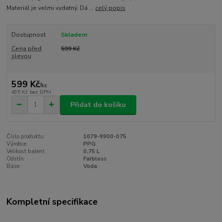
Materiál je velmi vydatný. Dá ...
celý popis
Dostupnost
Skladem
Cena před
599 Kč
slevou
599 Kč
/
ks
495 Kč
bez DPH
Přidat do košíku
Číslo produktu:
1079-9900-075
Výrobce:
PPG
Velikost balení:
0,75 L
Odstín:
Farbloss
Báze:
Voda
Kompletní specifikace