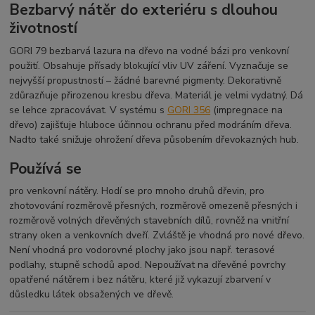
Bezbarvý nátěr do exteriéru s dlouhou
životností
GORI 79 bezbarvá lazura na dřevo na vodné bázi pro venkovní
použití. Obsahuje přísady blokující vliv UV záření. Vyznačuje se
nejvyšší propustností – žádné barevné pigmenty. Dekorativně
zdůrazňuje přirozenou kresbu dřeva. Materiál je velmi vydatný. Dá
se lehce zpracovávat. V systému s
GORI 356
(impregnace na
dřevo) zajišťuje hluboce účinnou ochranu před modráním dřeva.
Nadto také snižuje ohrožení dřeva působením dřevokazných hub.
Používá se
pro venkovní nátěry. Hodí se pro mnoho druhů dřevin, pro
zhotovování rozměrově přesných, rozměrově omezeně přesných i
rozměrově volných dřevěných stavebních dílů, rovněž na vnitřní
strany oken a venkovních dveří. Zvláště je vhodná pro nové dřevo.
Není vhodná pro vodorovné plochy jako jsou např. terasové
podlahy, stupně schodů apod. Nepoužívat na dřevěné povrchy
opatřené nátěrem i bez nátěru, které již vykazují zbarvení v
důsledku látek obsažených ve dřevě.