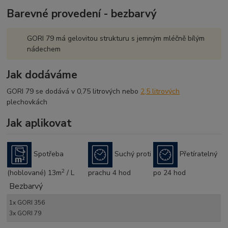
VLASTNOSTI
Fyzikální ochrana dřeva (ochrana
Barevné provedení - bezbarvý
před UV-zářením a vlivy
povětrnosti)
Reguluje průnik vlhkosti, odpuzuje
GORI 79 má gelovitou strukturu s jemným mléčně bílým
vodu, světlostálý
nádechem
Produkt na vodní bázi s hedvábným
leskem
Jak dodáváme
Produkt se používá neředěný
Čištění nástrojů vodou
GORI 79 se dodává v 0,75 litrových nebo
2,5 litrových
plechovkách
Jak aplikovat
ŠTĚTCEM
Nanáší se štětcem, popřípadě
válečkem
Spotřeba
Suchý proti
Přetíratelný
Přetíratelný po 24 hodinách
2
2
(hoblované) 13m
/ L
prachu 4 hod
po 24 hod
Teoretická spotřeba: 13 m
/l
Bezbarvý
1x GORI 356
3x GORI 79