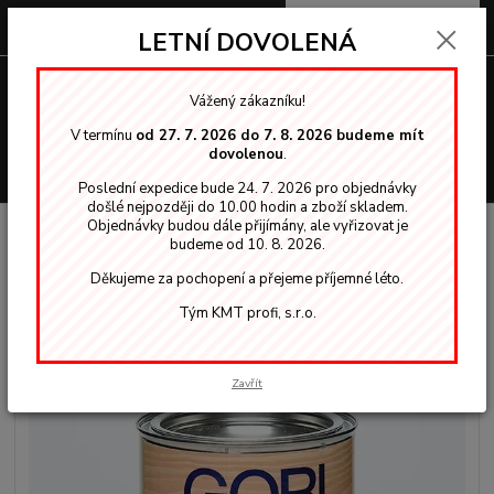
0
ks
za
0,00 Kč
LETNÍ DOVOLENÁ
Menu
Vážený zákazníku!
V termínu
od 27. 7. 2026 do 7. 8. 2026 budeme mít
dovolenou
.
Hledat
Poslední expedice bude 24. 7. 2026 pro objednávky
došlé nejpozději do 10.00 hodin a zboží skladem.
Objednávky budou dále přijímány, ale vyřizovat je
Úvod
Silnovrstvé lazury
GORI 79 bezbarvý na ven 0,75 L
budeme od 10. 8. 2026.
GORI 79 bezbarvý na ven 0,75 L
Děkujeme za pochopení a přejeme příjemné léto.
Tým KMT profi, s.r.o.
Zavřít