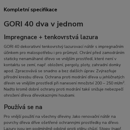
Kompletní specifikace
GORI 40 dva v jednom
Impregnace + tenkovrstvá lazura
GORI 40 dekorativní tenkovrstvý lazurovací nátěr s impregnačním
účinkem pro malospotřebu i pro průmysl. Chrání před zamodráním
staticky nenamáhané dřevo ve vnějším prostředí, které není v
kontaktu se zemí, např. obložení, pergoly, ploty, zahradní domky
apod. Zpracovává se snadno a bez dalších úprav. Zvýrazňuje
přírodní kresbu dřeva. Ochrana proti modrání dřeva u jehličnatých
2
dřevin ve vnějším prostředí při nanesení množství 200 – 250 ml/m
.
Nadto kromě dobré ochrany proti modrání také snižuje nebezpečí
ohrožení dřeva dřevokaznými houbami.
Používá se na
Pro vnější použití na všechny dřeviny. Jako renovační nátěr na
povrchy dřeva dříve ošetřené ochrannými prostředky na dřevo.
Lazury jsou jen podmíněně odolné proti otěru chůzí. Stopy (např.