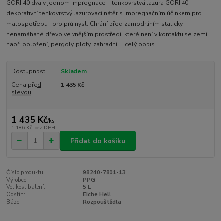
GORI 40 dva v jednom Impregnace + tenkovrstvá lazura GORI 40
dekorativní tenkovrstvý lazurovací nátěr s impregnačním účinkem pro
malospotřebu i pro průmysl. Chrání před zamodráním staticky
nenamáhané dřevo ve vnějším prostředí, které není v kontaktu se zemí,
např. obložení, pergoly, ploty, zahradní ...
celý popis
Dostupnost
Skladem
Cena před
1 435 Kč
slevou
1 435 Kč
/
ks
1 186 Kč
bez DPH
Přidat do košíku
Číslo produktu:
98240-7801-13
Výrobce:
PPG
Velikost balení:
5 L
Odstín:
Eiche Hell
Báze:
Rozpouštědla