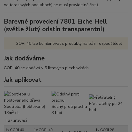
na terasových podlahách) se musí pravidelně čistit.
VLASTNOSTI
Fyzikální ochrana dřeva (ochrana
Barevné provedení 7801 Eiche Hell
před UV-zářením a vlivy
(světle žlutý odstín transparentní)
povětrnosti)
Reguluje průnik vlhkosti, odpuzuje
vodu, světlostálý
GORI 40 lze kombinovat s produkty na bázi rozpouštědel
Produkt na bázi rozpouštědel s
hedvábně matným leskem
Jak dodáváme
Produkt se používá neředěný
Čištění nástrojů ihned benzinem
GORI 40 se dodává v 5 litrových plechovkách
Jak aplikovat
ŠTĚTCEM
Nanáší se štětcem, popřípadě
válečkem
Přetíratelný po 24 hodinách
Přetíratelný po 24
Spotřeba (hoblované)
Suchý proti prachu
2
Teoretická spotřeba: 13 m
/l
hod
2
13m
/ L
3 hod
Lazurovací
1x GORI 40
1x GORI 40
1x GORI 28