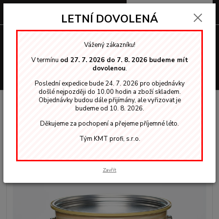
0
ks
za
0,00 Kč
LETNÍ DOVOLENÁ
Menu
Vážený zákazníku!
V termínu
od 27. 7. 2026 do 7. 8. 2026 budeme mít
dovolenou
.
Hledat
Poslední expedice bude 24. 7. 2026 pro objednávky
došlé nejpozději do 10.00 hodin a zboží skladem.
Objednávky budou dále přijímány, ale vyřizovat je
Úvod
Tenkovrstvé lazury
Gori 40 dva v jednom
GORI 40 lazura 2 v 1
budeme od 10. 8. 2026.
odstín 7801 Eiche Hell 5L
Děkujeme za pochopení a přejeme příjemné léto.
GORI 40 lazura 2 v 1 odstín 7801
Tým KMT profi, s.r.o.
Eiche Hell 5L
Akce
Zavřít