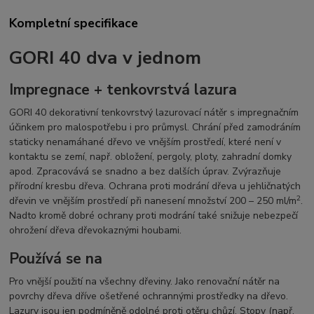
Kompletní specifikace
GORI 40 dva v jednom
Impregnace + tenkovrstvá lazura
GORI 40 dekorativní tenkovrstvý lazurovací nátěr s impregnačním
účinkem pro malospotřebu i pro průmysl. Chrání před zamodráním
staticky nenamáhané dřevo ve vnějším prostředí, které není v
kontaktu se zemí, např. obložení, pergoly, ploty, zahradní domky
apod. Zpracovává se snadno a bez dalších úprav. Zvýrazňuje
přírodní kresbu dřeva. Ochrana proti modrání dřeva u jehličnatých
2
dřevin ve vnějším prostředí při nanesení množství 200 – 250 ml/m
.
Nadto kromě dobré ochrany proti modrání také snižuje nebezpečí
ohrožení dřeva dřevokaznými houbami.
Používá se na
Pro vnější použití na všechny dřeviny. Jako renovační nátěr na
povrchy dřeva dříve ošetřené ochrannými prostředky na dřevo.
Lazury jsou jen podmíněně odolné proti otěru chůzí. Stopy (např.