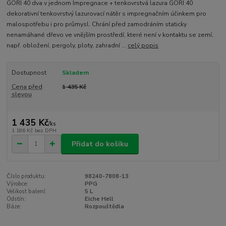
GORI 40 dva v jednom Impregnace + tenkovrstvá lazura GORI 40
dekorativní tenkovrstvý lazurovací nátěr s impregnačním účinkem pro
malospotřebu i pro průmysl. Chrání před zamodráním staticky
nenamáhané dřevo ve vnějším prostředí, které není v kontaktu se zemí,
např. obložení, pergoly, ploty, zahradní ...
celý popis
Dostupnost
Skladem
Cena před
1 435 Kč
slevou
1 435 Kč
/
ks
1 186 Kč
bez DPH
Přidat do košíku
Číslo produktu:
98240-7808-13
Výrobce:
PPG
Velikost balení:
5 L
Odstín:
Eiche Hell
Báze:
Rozpouštědla