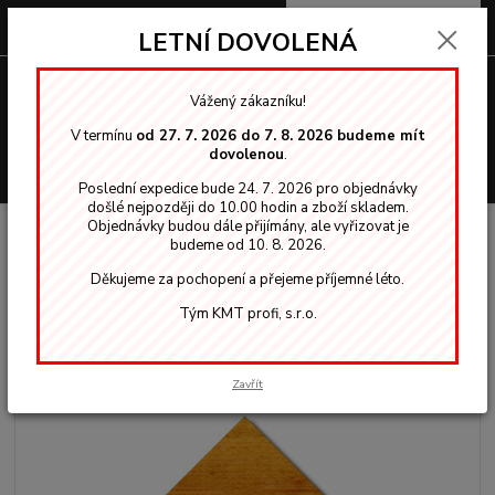
0
ks
za
0,00 Kč
LETNÍ DOVOLENÁ
Menu
Vážený zákazníku!
V termínu
od 27. 7. 2026 do 7. 8. 2026 budeme mít
dovolenou
.
Hledat
Poslední expedice bude 24. 7. 2026 pro objednávky
došlé nejpozději do 10.00 hodin a zboží skladem.
Objednávky budou dále přijímány, ale vyřizovat je
Úvod
Tenkovrstvé lazury
Gori 40 dva v jednom
GORI 40 lazura 2 v 1
budeme od 10. 8. 2026.
odstín 7808 Nussbaum 5 L
Děkujeme za pochopení a přejeme příjemné léto.
GORI 40 lazura 2 v 1 odstín 7808
Tým KMT profi, s.r.o.
Nussbaum 5 L
Akce
Zavřít