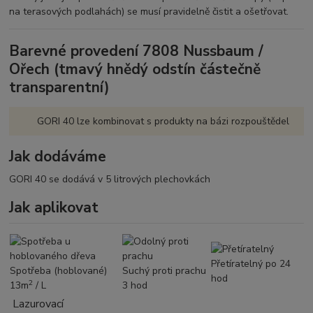
na terasových podlahách) se musí pravidelně čistit a ošetřovat.
VLASTNOSTI
Fyzikální ochrana dřeva (ochrana
Barevné provedení 7808 Nussbaum /
před UV-zářením a vlivy
Ořech (tmavý hnědý odstín částečně
povětrnosti)
Reguluje průnik vlhkosti, odpuzuje
transparentní)
vodu, světlostálý
Produkt na bázi rozpouštědel s
GORI 40 lze kombinovat s produkty na bázi rozpouštědel
hedvábně matným leskem
Produkt se používá neředěný
Jak dodáváme
Čištění nástrojů ihned benzinem
GORI 40 se dodává v 5 litrových plechovkách
Jak aplikovat
ŠTĚTCEM
Nanáší se štětcem, popřípadě
válečkem
Přetíratelný po 24 hodinách
Přetíratelný po 24
Spotřeba (hoblované)
Suchý proti prachu
2
Teoretická spotřeba: 13 m
/l
hod
2
13m
/ L
3 hod
Lazurovací