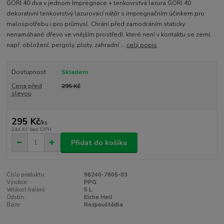
GORI 40 dva v jednom Impregnace + tenkovrstvá lazura GORI 40
dekorativní tenkovrstvý lazurovací nátěr s impregnačním účinkem pro
malospotřebu i pro průmysl. Chrání před zamodráním staticky
nenamáhané dřevo ve vnějším prostředí, které není v kontaktu se zemí,
např. obložení, pergoly, ploty, zahradní ...
celý popis
Dostupnost
Skladem
Cena před
295 Kč
slevou
295 Kč
/
ks
244 Kč
bez DPH
Přidat do košíku
Číslo produktu:
98240-7805-03
Výrobce:
PPG
Velikost balení:
5 L
Odstín:
Eiche Hell
Báze:
Rozpouštědla