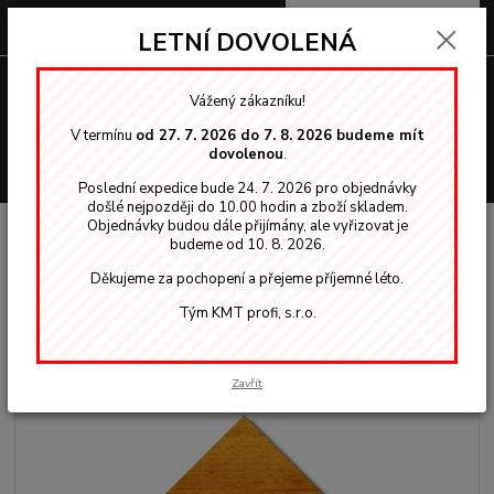
0
ks
za
0,00 Kč
LETNÍ DOVOLENÁ
Menu
Vážený zákazníku!
V termínu
od 27. 7. 2026 do 7. 8. 2026 budeme mít
dovolenou
.
Hledat
Poslední expedice bude 24. 7. 2026 pro objednávky
došlé nejpozději do 10.00 hodin a zboží skladem.
Objednávky budou dále přijímány, ale vyřizovat je
Úvod
Tenkovrstvé lazury
Gori 40 dva v jednom
GORI 40 lazura 2 v 1
budeme od 10. 8. 2026.
odstín 7805 Eiche 0,75L
Děkujeme za pochopení a přejeme příjemné léto.
GORI 40 lazura 2 v 1 odstín 7805
Tým KMT profi, s.r.o.
Eiche 0,75L
Akce
Zavřít