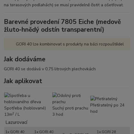
na terasových podlahách) se musí pravidelně čistit a ošetřovat.
VLASTNOSTI
Fyzikální ochrana dřeva (ochrana
Barevné provedení 7805 Eiche (medově
před UV-zářením a vlivy
žluto-hnědý odstín transparentní)
povětrnosti)
Reguluje průnik vlhkosti, odpuzuje
vodu, světlostálý
GORI 40 lze kombinovat s produkty na bázi rozpouštědel
Produkt na bázi rozpouštědel s
hedvábně matným leskem
Jak dodáváme
Produkt se používá neředěný
Čištění nástrojů ihned benzinem
GORI 40 se dodává v 0,75 litrových plechovkách
Jak aplikovat
ŠTĚTCEM
Nanáší se štětcem, popřípadě
válečkem
Přetíratelný po 24 hodinách
Přetíratelný po 24
Spotřeba (hoblované)
Suchý proti prachu
2
Teoretická spotřeba: 13 m
/l
hod
2
13m
/ L
3 hod
Lazurovací
1x GORI 40
1x GORI 40
1x GORI 28