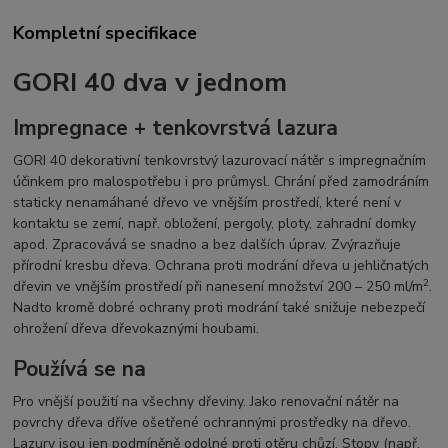
Kompletní specifikace
GORI 40 dva v jednom
Impregnace + tenkovrstvá lazura
GORI 40 dekorativní tenkovrstvý lazurovací nátěr s impregnačním
účinkem pro malospotřebu i pro průmysl. Chrání před zamodráním
staticky nenamáhané dřevo ve vnějším prostředí, které není v
kontaktu se zemí, např. obložení, pergoly, ploty, zahradní domky
apod. Zpracovává se snadno a bez dalších úprav. Zvýrazňuje
přírodní kresbu dřeva. Ochrana proti modrání dřeva u jehličnatých
2
dřevin ve vnějším prostředí při nanesení množství 200 – 250 ml/m
.
Nadto kromě dobré ochrany proti modrání také snižuje nebezpečí
ohrožení dřeva dřevokaznými houbami.
Používá se na
Pro vnější použití na všechny dřeviny. Jako renovační nátěr na
povrchy dřeva dříve ošetřené ochrannými prostředky na dřevo.
Lazury jsou jen podmíněně odolné proti otěru chůzí. Stopy (např.