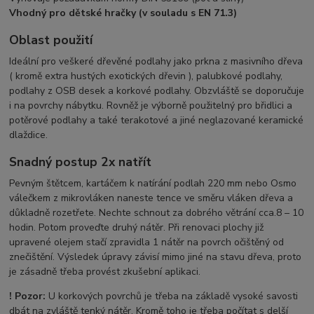
Vhodný pro dětské hračky (v souladu s EN 71.3)
Oblast použití
Ideální pro veškeré dřevěné podlahy jako prkna z masivního dřeva
( kromě extra hustých exotických dřevin ), palubkové podlahy,
podlahy z OSB desek a korkové podlahy. Obzvláště se doporučuje
i na povrchy nábytku. Rovněž je výborně použitelný pro břidlici a
potěrové podlahy a také terakotové a jiné neglazované keramické
dlaždice.
Snadný postup 2x natřít
Pevným štětcem, kartáčem k natírání podlah 220 mm nebo Osmo
válečkem z mikrovláken naneste tence ve směru vláken dřeva a
důkladně rozetřete. Nechte schnout za dobrého větrání cca.8 – 10
hodin. Potom proveďte druhý nátěr. Při renovaci plochy již
upravené olejem stačí zpravidla 1 nátěr na povrch očištěný od
znečištění. Výsledek úpravy závisí mimo jiné na stavu dřeva, proto
je zásadně třeba provést zkušební aplikaci.
! Pozor:
U korkových povrchů je třeba na základě vysoké savosti
dbát na zvláště tenký nátěr. Kromě toho je třeba počítat s delší