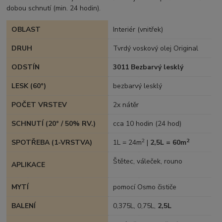
dobou schnutí (min. 24 hodin).
OBLAST
Interiér (vnitřek)
DRUH
Tvrdý voskový olej Original
ODSTÍN
3011 Bezbarvý lesklý
LESK (60°)
bezbarvý lesklý
POČET VRSTEV
2x nátěr
SCHNUTÍ (20° / 50% RV.)
cca 10 hodin (24 hod)
2
2
SPOTŘEBA (1-VRSTVA)
1L = 24m
|
2,5L = 60m
Štětec, váleček, rouno
APLIKACE
MYTÍ
pomocí Osmo čističe
BALENÍ
0,375L, 0,75L,
2,5L