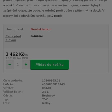
jednom výrobku jedinečným způsobem spojuje výhody přírodních olejů
a vosků. Povrch s úpravou Tvrdým voskovým olejem je nenáchylný k
zašpinění, odpuzuje vodu, je odolný proti oděru a příjemný na dotyk. V
porovnání s obvyklými systé...
celý popis
Dostupnost
Není skladem
Cena před
3 462 Kč
slevou
3 462 Kč
/
ks
2 861 Kč
bez DPH
Přidat do košíku
Číslo produktu:
10300163.01
EAN kód:
4006850816743
Výrobce:
OSMO
Velikost balení:
2,5 L
Odstín:
Bezbarvý
Typ:
TVO
Lesk:
lesklý