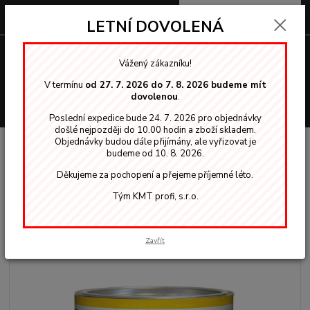
0
ks
za
0,00 Kč
LETNÍ DOVOLENÁ
Menu
Vážený zákazníku!
V termínu
od 27. 7. 2026 do 7. 8. 2026 budeme mít
dovolenou
.
Hledat
Poslední expedice bude 24. 7. 2026 pro objednávky
došlé nejpozději do 10.00 hodin a zboží skladem.
Objednávky budou dále přijímány, ale vyřizovat je
Úvod
OSMO vosky, oleje
Interiér
Osmo 3011 lesklý 2,5l tvrdý voskový
budeme od 10. 8. 2026.
olej bezbarvý
Děkujeme za pochopení a přejeme příjemné léto.
Osmo 3011 lesklý 2,5l tvrdý
Tým KMT profi, s.r.o.
voskový olej bezbarvý
Zavřít