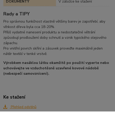
DOKUMENTY
V záložce ke stažení
Rady a TIPY
Pro správnou funkčnost vlastně většiny barev je zapotřebí, aby
vlhkost dřeva byla cca 18-20%.
Příliš vydatné nanesení produktu a nedostatečné větrání
způsobují prodloužení doby schnutí a vznik typického olejového
zápachu.
Pro vnitřní povrch skříní a zásuvek proveďte maximálně jeden
nátěr textilií v tenké vrstvě.
Výrobkem nasáklou látku okamžitě po použití vyperte nebo
uchovávejte ve vzduchotěsně uzavřené kovové nádobě
(nebezpečí samovznícení).
Ke stažení
Přehled odstínů
Technický list