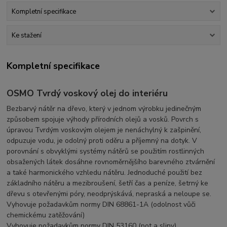
Kompletní specifikace
Ke stažení
Kompletní specifikace
OSMO Tvrdý voskový olej do interiéru
Bezbarvý nátěr na dřevo, který v jednom výrobku jedinečným
způsobem spojuje výhody přírodních olejů a vosků. Povrch s
úpravou Tvrdým voskovým olejem je nenáchylný k zašpinění,
odpuzuje vodu, je odolný proti oděru a příjemný na dotyk. V
porovnání s obvyklými systémy nátěrů se použitím rostlinných
obsažených látek dosáhne rovnoměrnějšího barevného ztvárnění
a také harmonického vzhledu nátěru. Jednoduché použití bez
základního nátěru a mezibroušení, šetří čas a peníze, šetrný ke
dřevu s otevřenými póry, neodprýskává, nepraská a neloupe se.
Vyhovuje požadavkům normy DIN 68861-1A (odolnost vůči
chemickému zatěžování)
Vyhovuje požadavkům normy DIN 53160 (pot a sliny)