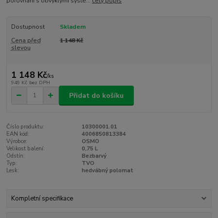
porovnání s obvyklými systé...
celý popis
Dostupnost
Skladem
Cena před
1 148 Kč
slevou
1 148 Kč
/
ks
949 Kč
bez DPH
Přidat do košíku
Číslo produktu:
10300001.01
EAN kód:
4006850813384
Výrobce:
OSMO
Velikost balení:
0,75 L
Odstín:
Bezbarvý
Typ:
TVO
Lesk:
hedvábný polomat
Kompletní specifikace