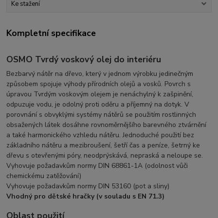
Ke stažení
Kompletní specifikace
OSMO Tvrdý voskový olej do interiéru
Bezbarvý nátěr na dřevo, který v jednom výrobku jedinečným
způsobem spojuje výhody přírodních olejů a vosků. Povrch s
úpravou Tvrdým voskovým olejem je nenáchylný k zašpinění,
odpuzuje vodu, je odolný proti oděru a příjemný na dotyk. V
porovnání s obvyklými systémy nátěrů se použitím rostlinných
obsažených látek dosáhne rovnoměrnějšího barevného ztvárnění
a také harmonického vzhledu nátěru. Jednoduché použití bez
základního nátěru a mezibroušení, šetří čas a peníze, šetrný ke
dřevu s otevřenými póry, neodprýskává, nepraská a neloupe se.
Vyhovuje požadavkům normy DIN 68861-1A (odolnost vůči
chemickému zatěžování)
Vyhovuje požadavkům normy DIN 53160 (pot a sliny)
Vhodný pro dětské hračky (v souladu s EN 71.3)
Oblast použití