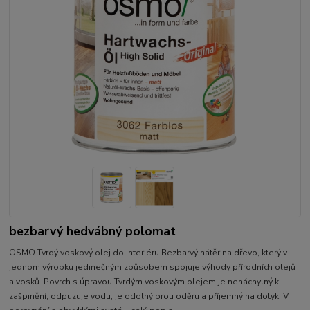
bezbarvý hedvábný polomat
OSMO Tvrdý voskový olej do interiéru Bezbarvý nátěr na dřevo, který v
jednom výrobku jedinečným způsobem spojuje výhody přírodních olejů
a vosků. Povrch s úpravou Tvrdým voskovým olejem je nenáchylný k
zašpinění, odpuzuje vodu, je odolný proti oděru a příjemný na dotyk. V