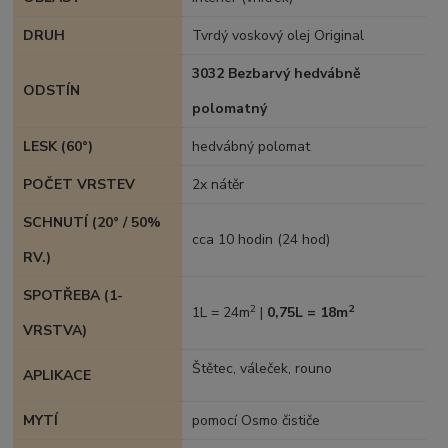
DRUH
Tvrdý voskový olej Original
3032 Bezbarvý hedvábně
ODSTÍN
polomatný
LESK (60°)
hedvábný polomat
POČET VRSTEV
2x nátěr
SCHNUTÍ (20° / 50%
cca 10 hodin (24 hod)
RV.)
SPOTŘEBA (1-
2
2
1L = 24m
|
0,75L = 18m
VRSTVA)
Štětec, váleček, rouno
APLIKACE
MYTÍ
pomocí Osmo čističe