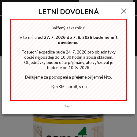
0
ks
za
0,00 Kč
LETNÍ DOVOLENÁ
Menu
Vážený zákazníku!
V termínu
od 27. 7. 2026 do 7. 8. 2026 budeme mít
dovolenou
.
Hledat
Poslední expedice bude 24. 7. 2026 pro objednávky
došlé nejpozději do 10.00 hodin a zboží skladem.
Objednávky budou dále přijímány, ale vyřizovat je
Úvod
OSMO vosky, oleje
Interiér
Osmo 3032 hedvábný polomat 0,75l
budeme od 10. 8. 2026.
tvrdý voskový olej bezbarvý
Děkujeme za pochopení a přejeme příjemné léto.
Osmo 3032 hedvábný polomat
Tým KMT profi, s.r.o.
0,75l tvrdý voskový olej bezbarvý
Zavřít