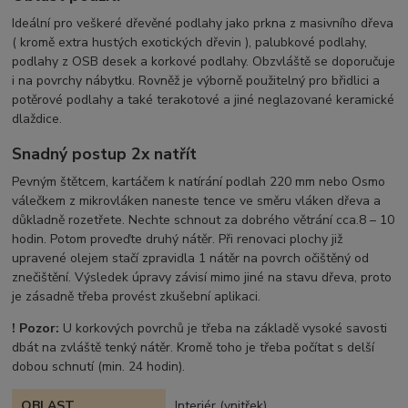
Ideální pro veškeré dřevěné podlahy jako prkna z masivního dřeva
( kromě extra hustých exotických dřevin ), palubkové podlahy,
podlahy z OSB desek a korkové podlahy. Obzvláště se doporučuje
i na povrchy nábytku. Rovněž je výborně použitelný pro břidlici a
potěrové podlahy a také terakotové a jiné neglazované keramické
dlaždice.
Snadný postup 2x natřít
Pevným štětcem, kartáčem k natírání podlah 220 mm nebo Osmo
válečkem z mikrovláken naneste tence ve směru vláken dřeva a
důkladně rozetřete. Nechte schnout za dobrého větrání cca.8 – 10
hodin. Potom proveďte druhý nátěr. Při renovaci plochy již
upravené olejem stačí zpravidla 1 nátěr na povrch očištěný od
znečištění. Výsledek úpravy závisí mimo jiné na stavu dřeva, proto
je zásadně třeba provést zkušební aplikaci.
! Pozor:
U korkových povrchů je třeba na základě vysoké savosti
dbát na zvláště tenký nátěr. Kromě toho je třeba počítat s delší
dobou schnutí (min. 24 hodin).
OBLAST
Interiér (vnitřek)