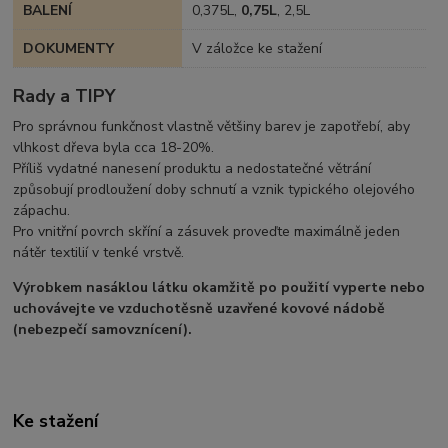
BALENÍ
0,375L,
0,75L
, 2,5L
DOKUMENTY
V záložce ke stažení
Rady a TIPY
Pro správnou funkčnost vlastně většiny barev je zapotřebí, aby
vlhkost dřeva byla cca 18-20%.
Příliš vydatné nanesení produktu a nedostatečné větrání
způsobují prodloužení doby schnutí a vznik typického olejového
zápachu.
Pro vnitřní povrch skříní a zásuvek proveďte maximálně jeden
nátěr textilií v tenké vrstvě.
Výrobkem nasáklou látku okamžitě po použití vyperte nebo
uchovávejte ve vzduchotěsně uzavřené kovové nádobě
(nebezpečí samovznícení).
Ke stažení