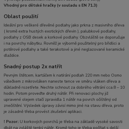
Vhodný pro dětské hračky (v souladu s EN 71.3)
Oblast použití
Ideální pro veškeré dřevěné podlahy jako prkna z masivního dřeva
( kromě extra hustých exotických dřevin ), palubkové podlahy,
podlahy z OSB desek a korkové podlahy. Obzvláště se doporučuje
i na povrchy nábytku. Rovněž je výborně použitelný pro břidlici a
potěrové podlahy a také terakotové a jiné neglazované keramické
dlaždice.
Snadný postup 2x natřít
Pevným štětcem, kartáčem k natírání podlah 220 mm nebo Osmo
válečkem z mikrovláken naneste tence ve směru vláken dřeva a
důkladně rozetřete. Nechte schnout za dobrého větrání cca.8 – 10
hodin. Potom proveďte druhý nátěr. Při renovaci plochy již
upravené olejem stačí zpravidla 1 nátěr na povrch očištěný od
znečištění. Výsledek úpravy závisí mimo jiné na stavu dřeva, proto
je zásadně třeba provést zkušební aplikaci.
! Pozor:
U korkových povrchů je třeba na základě vysoké savosti
dbát na zvláště tenký nátěr. Kromě toho je třeba počítat s delší