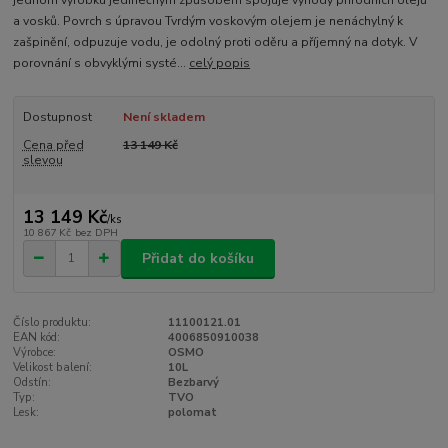
jednom výrobku jedinečným způsobem spojuje výhody přírodních olejů
a vosků. Povrch s úpravou Tvrdým voskovým olejem je nenáchylný k
zašpinění, odpuzuje vodu, je odolný proti oděru a příjemný na dotyk. V
porovnání s obvyklými systé...
celý popis
Dostupnost
Není skladem
Cena před
13 149 Kč
slevou
13 149 Kč
/
ks
10 867 Kč
bez DPH
Přidat do košíku
Číslo produktu:
11100121.01
EAN kód:
4006850910038
Výrobce:
OSMO
Velikost balení:
10L
Odstín:
Bezbarvý
Typ:
TVO
Lesk:
polomat