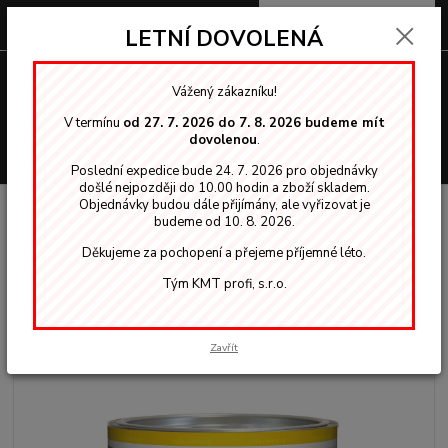
0
ks
za
0,00 Kč
LETNÍ DOVOLENÁ
Menu
Vážený zákazníku!
V termínu
od 27. 7. 2026 do 7. 8. 2026 budeme mít
dovolenou
.
Hledat
Poslední expedice bude 24. 7. 2026 pro objednávky
došlé nejpozději do 10.00 hodin a zboží skladem.
Objednávky budou dále přijímány, ale vyřizovat je
Úvod
OSMO vosky, oleje
Interiér
Osmo 3065 polomat 10l tvrdý
budeme od 10. 8. 2026.
voskový olej bezbarvý
Děkujeme za pochopení a přejeme příjemné léto.
Osmo 3065 polomat 10l tvrdý
Tým KMT profi, s.r.o.
voskový olej bezbarvý
Zavřít