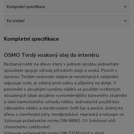
Kompletní specifikace
Ke stažení
Kompletní specifikace
OSMO Tvrdý voskový olej do interiéru
Bezbarvý nátěr na dřevo, který v jednom výrobku jedinečným
způsobem spojuje výhody přírodních olejů a vosků. Povrch s
úpravou Tvrdým voskovým olejem je nenáchylný k zašpinění,
odpuzuje vodu, je odolný proti oděru a příjemný na dotyk. V
porovnání s obvyklými systémy nátěrů se použitím rostlinných
obsažených látek dosáhne rovnoměrnějšího barevného ztvárnění
a také harmonického vzhledu nátěru. Jednoduché použití bez
základního nátěru a mezibroušení, šetří čas a peníze, šetrný ke
dřevu s otevřenými póry, neodprýskává, nepraská a neloupe se.
Vyhovuje požadavkům normy DIN 68861-1A (odolnost vůči
chemickému zatěžování)
Vyhovuje požadavkům normy DIN 53160 (pot a sliny)