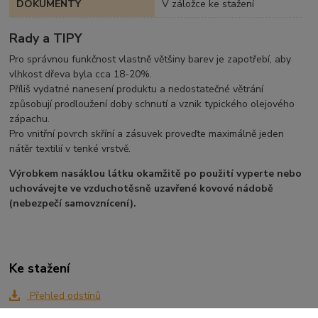
DOKUMENTY
V záložce ke stažení
Rady a TIPY
Pro správnou funkčnost vlastně většiny barev je zapotřebí, aby
vlhkost dřeva byla cca 18-20%.
Příliš vydatné nanesení produktu a nedostatečné větrání
způsobují prodloužení doby schnutí a vznik typického olejového
zápachu.
Pro vnitřní povrch skříní a zásuvek proveďte maximálně jeden
nátěr textilií v tenké vrstvě.
Výrobkem nasáklou látku okamžitě po použití vyperte nebo
uchovávejte ve vzduchotěsně uzavřené kovové nádobě
(nebezpečí samovznícení).
Ke stažení
Přehled odstínů
Technický list