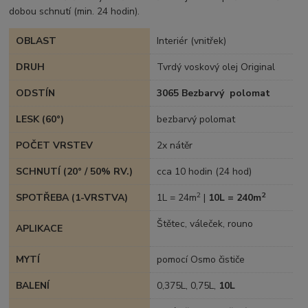
dobou schnutí (min. 24 hodin).
OBLAST
Interiér (vnitřek)
DRUH
Tvrdý voskový olej Original
ODSTÍN
3065 Bezbarvý polomat
LESK (60°)
bezbarvý polomat
POČET VRSTEV
2x nátěr
SCHNUTÍ (20° / 50% RV.)
cca 10 hodin (24 hod)
2
2
SPOTŘEBA (1-VRSTVA)
1L = 24m
|
10L = 240m
Štětec, váleček, rouno
APLIKACE
MYTÍ
pomocí Osmo čističe
BALENÍ
0,375L, 0,75L,
10L