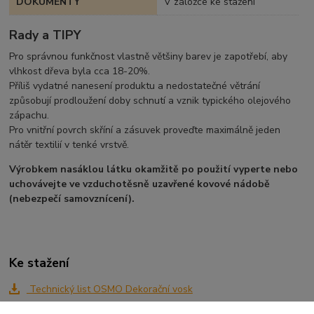
DOKUMENTY
V záložce ke stažení
Rady a TIPY
Pro správnou funkčnost vlastně většiny barev je zapotřebí, aby
vlhkost dřeva byla cca 18-20%.
Příliš vydatné nanesení produktu a nedostatečné větrání
způsobují prodloužení doby schnutí a vznik typického olejového
zápachu.
Pro vnitřní povrch skříní a zásuvek proveďte maximálně jeden
nátěr textilií v tenké vrstvě.
Výrobkem nasáklou látku okamžitě po použití vyperte nebo
uchovávejte ve vzduchotěsně uzavřené kovové nádobě
(nebezpečí samovznícení).
Ke stažení
Technický list OSMO Dekorační vosk
Vzorkovnice na SMRKu