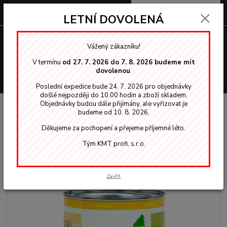
0
ks
za
0,00 Kč
LETNÍ DOVOLENÁ
Menu
Vážený zákazníku!
V termínu
od 27. 7. 2026 do 7. 8. 2026 budeme mít
dovolenou
.
Hledat
Poslední expedice bude 24. 7. 2026 pro objednávky
došlé nejpozději do 10.00 hodin a zboží skladem.
Objednávky budou dále přijímány, ale vyřizovat je
Úvod
OSMO vosky, oleje
Interiér
3102 Osmo dekorační vosk Buk lehce
budeme od 10. 8. 2026.
pařený 0,375l
Děkujeme za pochopení a přejeme příjemné léto.
3102 Osmo dekorační vosk Buk
Tým KMT profi, s.r.o.
lehce pařený 0,375l
Zavřít