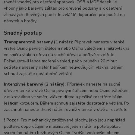
rovněž vhodný pro ošetření spárovek, OSB a MDF desek. Je
vhodný jako barevný základ pro dřevěné podlahy a k ošetření
ztmavlých dřevěných ploch. Je zvláště doporučen pro použití na
nábytek a hračky.
Snadný postup
Transparentně barevný (1 nátěr):
Přípravek naneste v tenké
vrstvě Osmo pevným štětcem nebo Osmo válečkem z mikrovlákna
ve směru vláken dřeva na suché dřevo a pečlivě rozetřete.
Požadujete-li lehce mořený vzhled, pak v průběhu 20 minut
setřete nanesený nátěr hadříkem neuvolňujícím vlákna. Během
schnutí zajistěte dostatečné větrání.
Intenzivně barevný (2 nátěry):
Přípravek naneste na suché
dřevo v tenké vrstvě Osmo pevným štětcem nebo Osmo válečkem
z mikrovlákna ve směru vláken dřeva a pečlivě rozetřete bílým
leštícím kotoučem. Během schnutí zajistěte dostatečné větrání. Po
zaschnutí naneste druhý nátěr, rovněž v tenké vrstvě a rozetřete.
! Pozor:
Pro mechanicky zatěžované plochy, jako jsou například
podlahy, doporučujeme maximálně jeden nátěr a poté aplikaci
svrchního nátěru bezbarvým Osmo Tvrdým voskovým olejem