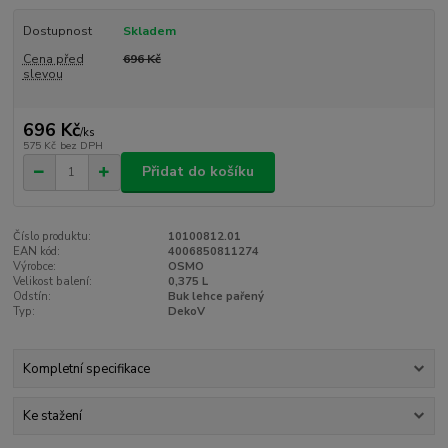
Dostupnost
Skladem
Cena před
696 Kč
slevou
696 Kč
/
ks
575 Kč
bez DPH
Přidat do košíku
Číslo produktu:
10100812.01
EAN kód:
4006850811274
Výrobce:
OSMO
Velikost balení:
0,375 L
Odstín:
Buk lehce pařený
Typ:
DekoV
Kompletní specifikace
Ke stažení