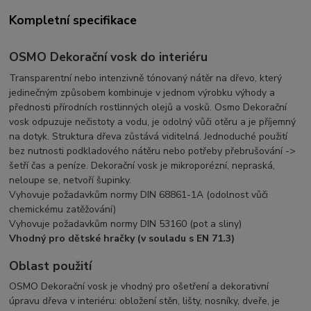
Kompletní specifikace
OSMO Dekorační vosk do interiéru
Transparentní nebo intenzivně tónovaný nátěr na dřevo, který
jedinečným způsobem kombinuje v jednom výrobku výhody a
přednosti přírodních rostlinných olejů a vosků. Osmo Dekorační
vosk odpuzuje nečistoty a vodu, je odolný vůči otěru a je příjemný
na dotyk. Struktura dřeva zůstává viditelná. Jednoduché použití
bez nutnosti podkladového nátěru nebo potřeby přebrušování ->
šetří čas a peníze. Dekorační vosk je mikroporézní, nepraská,
neloupe se, netvoří šupinky.
Vyhovuje požadavkům normy DIN 68861-1A (odolnost vůči
chemickému zatěžování)
Vyhovuje požadavkům normy DIN 53160 (pot a sliny)
Vhodný pro dětské hračky (v souladu s EN 71.3)
Oblast použití
OSMO Dekorační vosk je vhodný pro ošetření a dekorativní
úpravu dřeva v interiéru: obložení stěn, lišty, nosníky, dveře, je