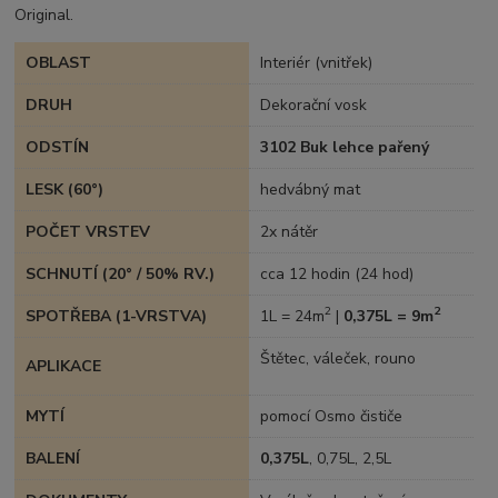
Original.
OBLAST
Interiér (vnitřek)
DRUH
Dekorační vosk
ODSTÍN
3102 Buk lehce pařený
LESK (60°)
hedvábný mat
POČET VRSTEV
2x nátěr
SCHNUTÍ (20° / 50% RV.)
cca 12 hodin (24 hod)
2
2
SPOTŘEBA (1-VRSTVA)
1L = 24m
|
0,375L = 9m
Štětec, váleček, rouno
APLIKACE
MYTÍ
pomocí Osmo čističe
BALENÍ
0,375L
, 0,75L, 2,5L