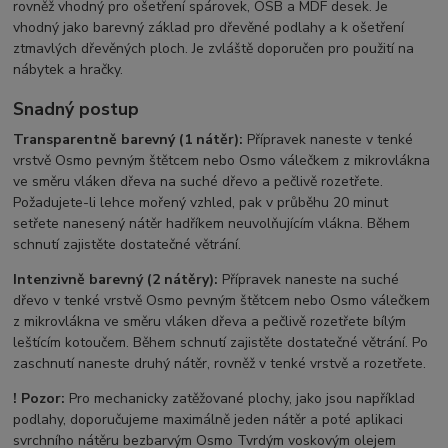
rovněž vhodný pro ošetření spárovek, OSB a MDF desek. Je
vhodný jako barevný základ pro dřevěné podlahy a k ošetření
ztmavlých dřevěných ploch. Je zvláště doporučen pro použití na
nábytek a hračky.
Snadný postup
Transparentně barevný (1 nátěr):
Přípravek naneste v tenké
vrstvě Osmo pevným štětcem nebo Osmo válečkem z mikrovlákna
ve směru vláken dřeva na suché dřevo a pečlivě rozetřete.
Požadujete-li lehce mořený vzhled, pak v průběhu 20 minut
setřete nanesený nátěr hadříkem neuvolňujícím vlákna. Během
schnutí zajistěte dostatečné větrání.
Intenzivně barevný (2 nátěry):
Přípravek naneste na suché
dřevo v tenké vrstvě Osmo pevným štětcem nebo Osmo válečkem
z mikrovlákna ve směru vláken dřeva a pečlivě rozetřete bílým
leštícím kotoučem. Během schnutí zajistěte dostatečné větrání. Po
zaschnutí naneste druhý nátěr, rovněž v tenké vrstvě a rozetřete.
! Pozor:
Pro mechanicky zatěžované plochy, jako jsou například
podlahy, doporučujeme maximálně jeden nátěr a poté aplikaci
svrchního nátěru bezbarvým Osmo Tvrdým voskovým olejem