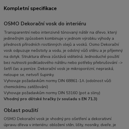
Kompletní specifikace
OSMO Dekorační vosk do interiéru
Transparentní nebo intenzivně tónovaný nátěr na dřevo, který
jedinečným způsobem kombinuje v jednom výrobku výhody a
přednosti přírodních rostlinných olejů a vosků. Osmo Dekorační
vosk odpuzuje nečistoty a vodu, je odolný vůči otěru a je příjemný
na dotyk. Struktura dřeva zůstává viditelná. Jednoduché použití
bez nutnosti podkladového nátěru nebo potřeby přebrušování ->
šetří čas a peníze. Dekorační vosk je mikroporézní, nepraská,
neloupe se, netvoří šupinky.
Vyhovuje požadavkům normy DIN 68861-1A (odolnost vůči
chemickému zatěžování)
Vyhovuje požadavkům normy DIN 53160 (pot a sliny)
Vhodný pro dětské hračky (v souladu s EN 71.3)
Oblast použití
OSMO Dekorační vosk je vhodný pro ošetření a dekorativní
úpravu dřeva v interiéru: obložení stěn, lišty, nosníky, dveře, je