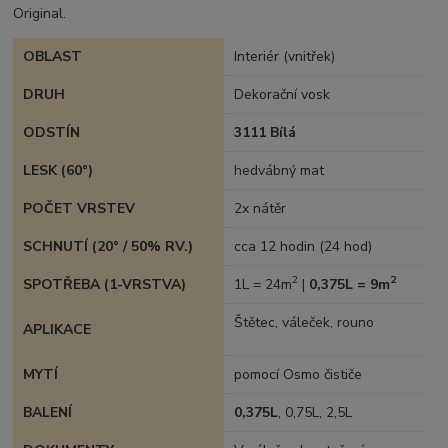
Original.
OBLAST
Interiér (vnitřek)
DRUH
Dekorační vosk
ODSTÍN
3111 Bílá
LESK (60°)
hedvábný mat
POČET VRSTEV
2x nátěr
SCHNUTÍ (20° / 50% RV.)
cca 12 hodin (24 hod)
2
2
SPOTŘEBA (1-VRSTVA)
1L = 24m
|
0,375L = 9m
Štětec, váleček, rouno
APLIKACE
MYTÍ
pomocí Osmo čističe
BALENÍ
0,375L
, 0,75L, 2,5L