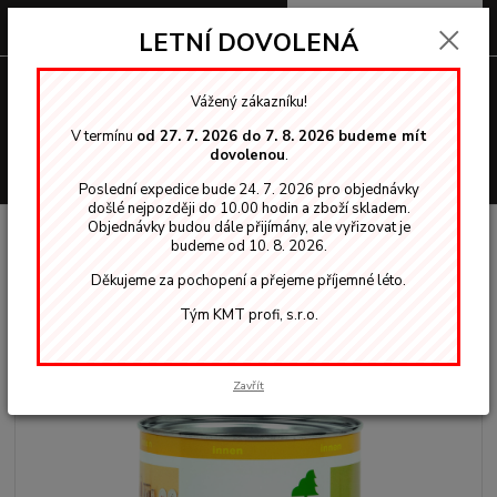
0
ks
za
0,00 Kč
LETNÍ DOVOLENÁ
Menu
Vážený zákazníku!
V termínu
od 27. 7. 2026 do 7. 8. 2026 budeme mít
dovolenou
.
Hledat
Poslední expedice bude 24. 7. 2026 pro objednávky
došlé nejpozději do 10.00 hodin a zboží skladem.
Objednávky budou dále přijímány, ale vyřizovat je
Úvod
OSMO vosky, oleje
Interiér
3111 Osmo dekorační vosk Bílá
budeme od 10. 8. 2026.
0,375l
Děkujeme za pochopení a přejeme příjemné léto.
3111 Osmo dekorační vosk Bílá
Tým KMT profi, s.r.o.
0,375l
Zavřít