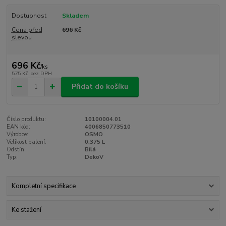
Dostupnost
Skladem
Cena před
696 Kč
slevou
696 Kč
/
ks
575 Kč
bez DPH
Přidat do košíku
Číslo produktu:
10100004.01
EAN kód:
4006850773510
Výrobce:
OSMO
Velikost balení:
0,375 L
Odstín:
Bílá
Typ:
DekoV
Kompletní specifikace
Ke stažení