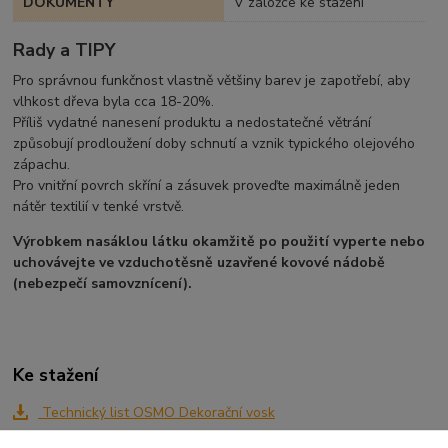
DOKUMENTY
V záložce ke stažení
Rady a TIPY
Pro správnou funkčnost vlastně většiny barev je zapotřebí, aby
vlhkost dřeva byla cca 18-20%.
Příliš vydatné nanesení produktu a nedostatečné větrání
způsobují prodloužení doby schnutí a vznik typického olejového
zápachu.
Pro vnitřní povrch skříní a zásuvek proveďte maximálně jeden
nátěr textilií v tenké vrstvě.
Výrobkem nasáklou látku okamžitě po použití vyperte nebo
uchovávejte ve vzduchotěsně uzavřené kovové nádobě
(nebezpečí samovznícení).
Ke stažení
Technický list OSMO Dekorační vosk
Vzorkovnice na SMRKu