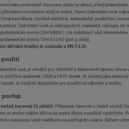
entní nebo intenzivně tónovaný nátěr na dřevo, který jedinečn
 přírodních rostlinných olejů a vosků. Osmo Dekorační vosk odpuz
 Struktura dřeva zůstává viditelná. Jednoduché použití bez nut
 a peníze. Dekorační vosk je mikroporézní, nepraská, neloupe se, n
 požadavkům normy DIN 68861-1A (odolnost vůči chemickému 
 požadavkům normy DIN 53160 (pot a sliny)
ro dětské hračky (v souladu s EN 71.3)
 použití
rační vosk je vhodný pro ošetření a dekorativní úpravu dřeva v in
ro ošetření spárovek, OSB a MDF desek. Je vhodný jako barevný
 ploch. Je zvláště doporučen pro použití na nábytek a hračky.
 postup
entně barevný (1 nátěr):
Přípravek naneste v tenké vrstvě 
na ve směru vláken dřeva na suché dřevo a pečlivě rozetřete. P
řete nanesený nátěr hadříkem neuvolňujícím vlákna. Během schnu