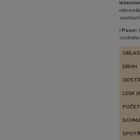
Intenziv
mikrovlák
zaschnutí
! Pozor:
P
svrchníh
OBLA
DRUH
ODSTÍ
LESK (
POČET
SCHNUT
SPOTŘ