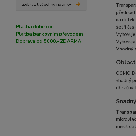
Zobrazit všechny novinky
Transpar
přednosti
na dotyk.
Platba dobírkou
šetří čas
Platba bankovním převodem
Vyhovuje
Doprava od 5000,- ZDARMA
Vyhovuje
Vhodný p
Oblast
OSMO Deko
vhodný p
dřevěných
Snadný
Transpar
mikrovlák
minut set