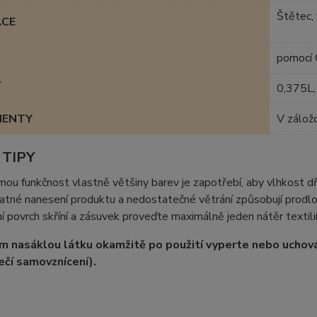
Štětec, 
ACE
pomocí 
Í
0,375L
MENTY
V zálož
 TIPY
nou funkčnost vlastně většiny barev je zapotřebí, aby vlhkost 
datné nanesení produktu a nedostatečné větrání způsobují prodlo
ní povrch skříní a zásuvek proveďte maximálně jeden nátěr textili
m nasáklou látku okamžitě po použití vyperte nebo uchov
čí samovznícení).