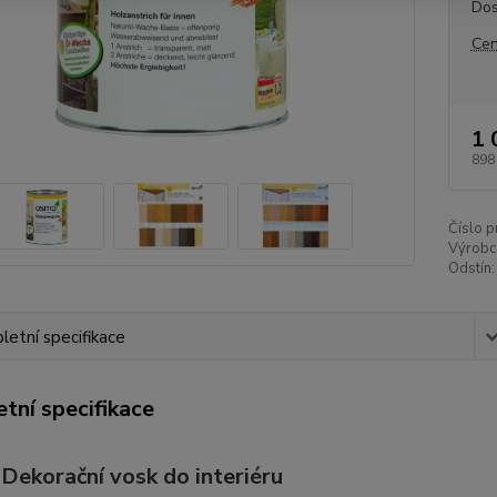
Dos
Cen
1 
898
Číslo p
Výrobc
Odstín:
etní specifikace
tní specifikace
ekorační vosk do interiéru