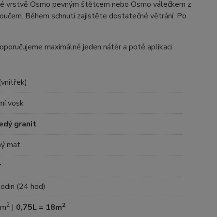
nké vrstvě Osmo pevným štětcem nebo Osmo válečkem z
toučem. Během schnutí zajistěte dostatečné větrání. Po
doporučujeme maximálně jeden nátěr a poté aplikaci
(vnitřek)
ní vosk
edý granit
ný mat
r
hodin (24 hod)
2
2
4m
|
0,75L = 18m