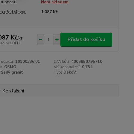
tupnost
Není skladem
a před slevou
1 087 Kč
087 Kč
/
ks
Přidat do košíku
 Kč
bez DPH
roduktu:
10100336.01
EAN kód:
4006850795710
e:
OSMO
Velikost balení:
0,75 L
Šedý granit
Typ:
DekoV
Ke stažení