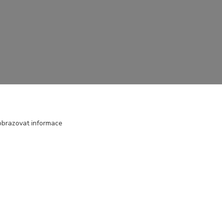
obrazovat informace
Vytvořeno na
Eshop-rychle.cz