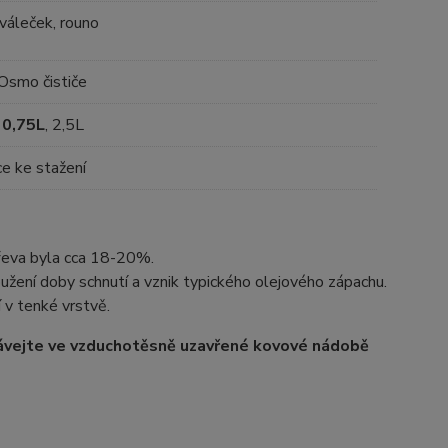
váleček, rouno
Osmo čističe
,
0,75L
, 2,5L
ce ke stažení
dřeva byla cca 18-20%.
užení doby schnutí a vznik typického olejového zápachu.
í v tenké vrstvě.
ávejte ve vzduchotěsně uzavřené kovové nádobě