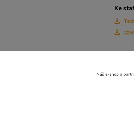
Ke sta
Tech
Vzor
Zboží 
Náš e-shop a partn
Inter