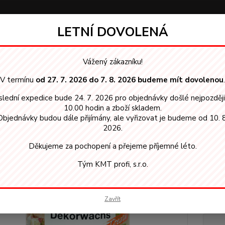
LETNÍ DOVOLENÁ
Hledat
Vážený zákazníku!
V termínu
od 27. 7. 2026 do 7. 8. 2026 budeme mít dovolenou
.
SMO vosky, oleje
Interiér
3118 Osmo dekorační vosk Šedý granit 0
lední expedice bude 24. 7. 2026 pro objednávky došlé nejpozděj
 Osmo dekorační vosk Šedý gran
10.00 hodin a zboží skladem.
Objednávky budou dále přijímány, ale vyřizovat je budeme od 10. 8
pouz
2026.
Děkujeme za pochopení a přejeme příjemné léto.
OSMO D
tónova
Tým KMT profi, s.r.o.
jednom
vosků.
vůči ot
Zavřít