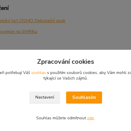
žení
nický list OSMO Dekorační vosk
kovnice na SMRKu
Zpracování cookies
zařazeno v kategoriích
eři potřebují Váš
souhlas
s použitím souborů cookies, aby Vám mohli z
týkající se Vašich zájmů.
iér
Souhlasím
Nastavení
Souhlas můžete odmítnout
zde
.