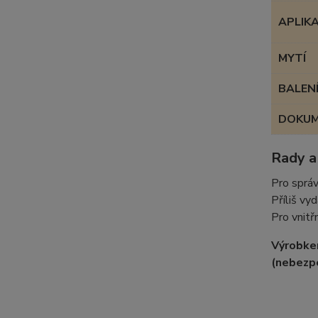
APLIK
MYTÍ
BALEN
DOKU
Rady a
Pro správ
Příliš vy
Pro vnitř
Výrobke
(nebezpe