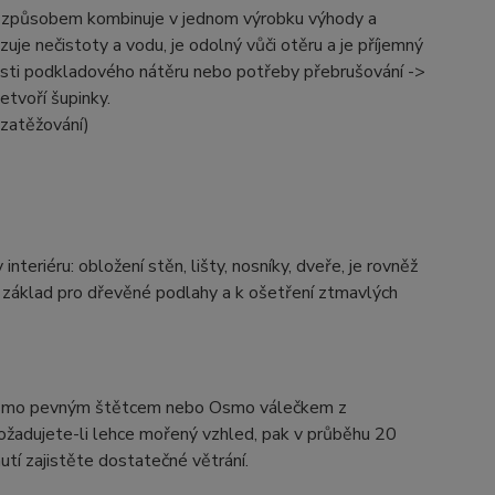
ým způsobem kombinuje v jednom výrobku výhody a
uje nečistoty a vodu, je odolný vůči otěru a je příjemný
nosti podkladového nátěru nebo potřeby přebrušování ->
etvoří šupinky.
zatěžování)
teriéru: obložení stěn, lišty, nosníky, dveře, je rovněž
 základ pro dřevěné podlahy a k ošetření ztmavlých
Osmo pevným štětcem nebo Osmo válečkem z
ožadujete-li lehce mořený vzhled, pak v průběhu 20
tí zajistěte dostatečné větrání.