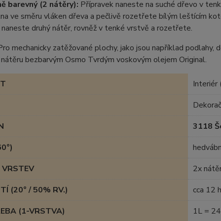
ně barevný (2 nátěry):
Přípravek naneste na suché dřevo v te
na ve směru vláken dřeva a pečlivě rozetřete bílým leštícím ko
 naneste druhý nátěr, rovněž v tenké vrstvě a rozetřete.
ro mechanicky zatěžované plochy, jako jsou například podlahy, 
o nátěru bezbarvým Osmo Tvrdým voskovým olejem Original.
ST
Interiér 
Dekorač
N
3118 Š
60°)
hedváb
 VRSTEV
2x nátě
Í (20° / 50% RV.)
cca 12 
EBA (1-VRSTVA)
1L = 2