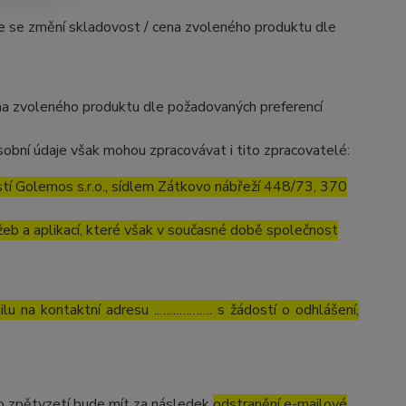
mile se změní skladovost / cena zvoleného produktu dle
cena zvoleného produktu dle požadovaných preferencí
obní údaje však mohou zpracovávat i tito zpracovatelé:
í Golemos s.r.o., sídlem Zátkovo nábřeží 448/73, 370
eb a aplikací, které však v současné době společnost
lu na kontaktní adresu ..……………. s žádostí o odhlášení,
to zpětvzetí bude mít za následek
odstranění e-mailové