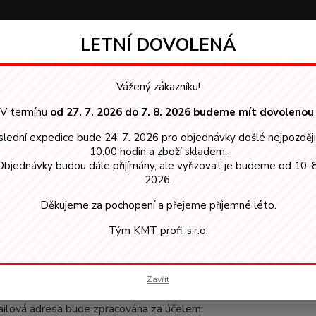
LETNÍ DOVOLENÁ
Hledat
Vážený zákazníku!
V termínu
od 27. 7. 2026 do 7. 8. 2026 budeme mít dovolenou
.
ouhlas se zpracováním osobních údajů pro účely použití funkce Hlídací pes
lední expedice bude 24. 7. 2026 pro objednávky došlé nejpozděj
las se zpracováním osobních úda
10.00 hodin a zboží skladem.
Objednávky budou dále přijímány, ale vyřizovat je budeme od 10. 8
ací pes
2026.
Děkujeme za pochopení a přejeme příjemné léto.
lujete tímto souhlas ……………..., se sídlem ………………, IČ ……………
rávce“
), aby ve smyslu nařízení Evropského parlamentu a Rady 
Tým KMT profi, s.r.o.
zpracováním osobních údajů a o volném pohybu těchto údajů a 
bních údajů) (dále jen
„Nařízení“
), zpracovával/a následující osob
Zavřít
emailovou adresu
ilová adresa bude zpracována za účelem: