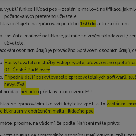
využití funkce Hlídací pes – zaslání e-mailové notifikace, jak
požadovaných preferencí uživatele
hlas udělujete na zpracování po dobu
180 dní
a to za účelem:
zaslání e-mailové notifikace, jakmile se změní skladovost / 
uživatele.
acování osobních údajů je prováděno Správcem osobních údajů, os
Poskytovatelem služby Eshop-rychle, provozované společnost
01, České Budějovice
Případně další poskytovatelé zpracovatelských softwarů, služ
nevyužívá.
bní údaje
nebudou
předány mimo území EU.
hlas se zpracováním lze vzít kdykoliv zpět, a to
zasláním emai
o kliknutím v obdrženém mailu Hlídacího psa
.
měte, prosíme, na vědomí, že podle Nařízení máte právo:
vzít souhlas se zpracováním osobních údajů kdykoliv zpět, to