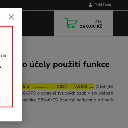
Přihlášení
0
ks
za
0,00 Kč
i do
jů pro účely použití funkce
.
…., zapsaná u ………………… , oddíl …, vložka …..
(dále jen
(EU) č. 2016/679 o ochraně fyzických osob v souvislosti
o zrušení směrnice 95/46/ES (obecné nařízení o ochraně
ní údaje: