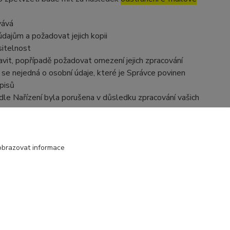
vává
dajům a požadovat jejich kopii
sitelnost
vit, popřípadě požadovat omezení jejich zpracování
se nejedná o osobní údaje, které je Správce povinen
pisů
dle Nařízení byla porušena v důsledku zpracování vašich
e zpracováním osobních údajů se obrátit na Správce nebo
obrazovat informace
Vytvořeno na
Eshop-rychle.cz