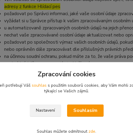
adresy z funkce Hlídací pes
požadovat po Správci informaci, jaké vaše osobní údaje zpraco
vyžádat si u Správce přístup k vašim zpracovávaným osobním ú
u automatizovaně zpracovaných osobních údajů na jejich přeno
nechat vaše zpracovávané osobní údaje aktualizovat nebo opra
požadovat po společnosti výmaz vašich osobních údajů, pokud 
nebo oprávněn dále zpracovávat dle příslušných právních před
na účinnou soudní ochranu, pokud máte za to, že vaše práva po
osobních údajů v rozporu s tímto Nařízením
v případě pochybností o dodržování povinností souvisejících s
Zpracování cookies
na Úřad pro ochranu osobních údajů
eři potřebují Váš
souhlas
s použitím souborů cookies, aby Vám mohli z
týkající se Vašich zájmů.
Souhlasím
Nastavení
Souhlas můžete odmítnout
zde
.